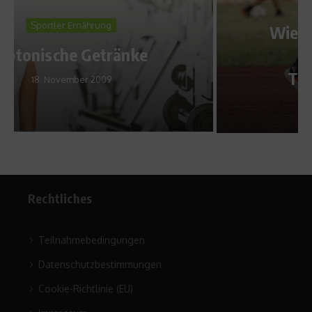
Richtig trainieren
Wie geht Laufen richtig?
Gehstil und
Trainingsmethoden
20. Dezember 2022
Rechtliches
Teilnahmebedingungen
Datenschutzbestimmungen
Cookie-Richtlinie (EU)