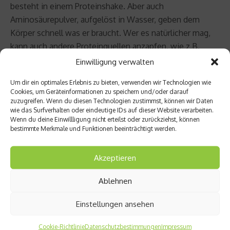
besteht in einem Proteinshake. Aber auch
Aminosäurepulver, aufgelöst in Wasser, geben dem
Körper schnell was er braucht. Wer es natürlicher mag,
kann auch andere Proteinquellen anzapfen, wie z.B.
helles Fleisch, Fisch, Eier, Milchprodukte, Hülsenfrüchte
Einwilligung verwalten
oder Nüsse.
Um dir ein optimales Erlebnis zu bieten, verwenden wir Technologien wie
Cookies, um Geräteinformationen zu speichern und/oder darauf
Ebenfalls gesundheitserhaltend sind natürlich viele
zuzugreifen. Wenn du diesen Technologien zustimmst, können wir Daten
wie das Surfverhalten oder eindeutige IDs auf dieser Website verarbeiten.
Obst- und Gemüsesorten mit ihren Vitaminen,
Wenn du deine Einwillligung nicht erteilst oder zurückziehst, können
Mineralstoffen, sekundären Pflanzenstoffen und
bestimmte Merkmale und Funktionen beeinträchtigt werden.
Ballaststoffen.
Akzeptieren
Fehler Nummer 6: Wer Gas gibt, wird
schneller warm
Ablehnen
Einstellungen ansehen
Natürlich lässt sich nicht bestreiten, dass jemandem, der
seinen
Puls
sofort auf 180 treibt, schneller warm wird.
Cookie-Richtlinie
Datenschutzbestimmungen
Impressum