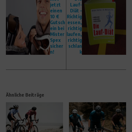
jetzt
Lauf-
einen
Diät –
10 €
Richtig
Gutsch
essen,
ein bei
richtig
Mister
laufen,
Spex
richtig
sicher
schlan
n!
k
Ähnliche Beiträge