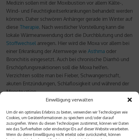
Medizin sollen mit der Moxibustion vor allem Kälte-,
Wind- und Feuchtigkeitserkrankungen behandelt werden
können. Daher schwören Anhänger gerade im Winter auf
diese
Therapie
. Nach westlicher Vorstellung kann die
lokale Wärmeanwendung dort die Durchblutung und den
Stoffwechsel
anregen. Hier wird die Moxa vor allem bei
einer Erkrankung der Atemwege wie
Asthma
oder
Bronchitis eingesetzt. Auch bei chronische Diarrhö und
Erschöpfungsreaktionen soll die Moxa helfen.
Verzichten sollte man bei Fieber, Schwangerschaft,
akuten Entzündungen, Schlaflosigkeit und während der
Menstruation.
Einwilligung verwalten
Ob die Moxibustion wirklich hilft, wurde bisher
Um dir ein optimales Erlebnis zu bieten, verwenden wir Technologien wie
wissenschaftlich noch nicht bestätigt. Doch viele
Cookies, um Geräteinformationen zu speichern und/oder darauf
Menschen schwären auf die Beifuß-Behandlung. In
zuzugreifen. Wenn du diesen Technologien zustimmst, können wir Daten
wie das Surfverhalten oder eindeutige IDs auf dieser Website verarbeiten.
China setzt man vor allem auf die präventive Wirkung.
Wenn du deine Einwillligung nicht erteilst oder zurückziehst, können