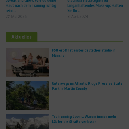
Sweat and Glow: Wie du deine
6 Schlüsselstrategien für
Haut nach dem Training richtig
langanhaltendes Make-up: Halten
reini ...
Sie Ihr ...
27. Mai 2026
8. April 2024
Aktuelles
FS8 eröffnet erstes deutsches Studio in
München
Unterwegs im Atlantic Ridge Preserve State
Park in Martin County
Trailrunning boomt: Warum immer mehr
Läufer die Straße verlassen