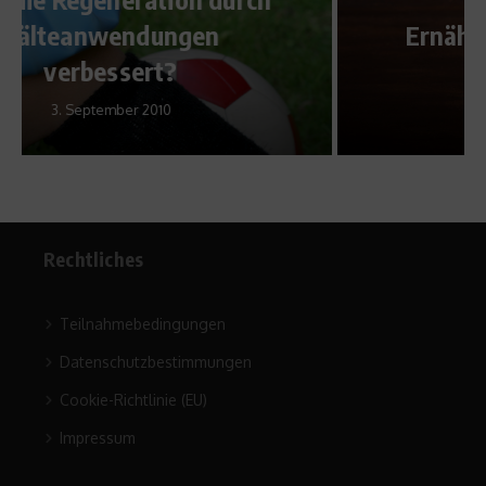
Ernährungsmythen kriegen
ihr Fett weg
31. Oktober 2013
Rechtliches
Teilnahmebedingungen
Datenschutzbestimmungen
Cookie-Richtlinie (EU)
Impressum