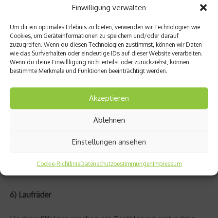
dabei besser als triathlontypisch hinterm Sattel, denn
Einwilligung verwalten
dort reißt der Luftstrom stärker ab und die so
Um dir ein optimales Erlebnis zu bieten, verwenden wir Technologien wie
entstehenden Verwirbelungen können Dich auf 40
Cookies, um Geräteinformationen zu speichern und/oder darauf
Kilometer bis zu eine Minute kosten. Da die strengen
zuzugreifen. Wenn du diesen Technologien zustimmst, können wir Daten
wie das Surfverhalten oder eindeutige IDs auf dieser Website verarbeiten.
UCI-Normen im Triathlon nicht gelten, entwickeln immer
Wenn du deine Einwillligung nicht erteilst oder zurückziehst, können
mehr Hersteller integrierte Trinksysteme. Der Hawaii
bestimmte Merkmale und Funktionen beeinträchtigt werden.
Sieger von 2011, Craig Alexander, fährt beispielsweise ein
Specialized Shiv in der Triathlon Version. Bei diesem
Akzeptieren
Rad ist eine Trinkblase in das Unterrohr eingelassen. Mit
einem Schlauch, der zwischen den Extensions endet,
Ablehnen
kann man damit während der Fahrt trinken, ohne die
Einstellungen ansehen
aerodynamisch günstige Position verlassen zu müssen.
Richtig angebracht, sind Erspanisse von 5-7 Watt
Cookie-Richtlinie
Datenschutzbestimmungen
Impressum
möglich.
6) Laufräder