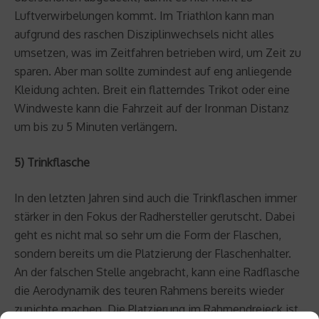
Luftverwirbelungen kommt. Im Triathlon kann man
aufgrund des raschen Disziplinwechsels nicht alles
umsetzen, was im Zeitfahren betrieben wird, um Zeit zu
sparen. Aber man sollte zumindest auf eng anliegende
Kleidung achten. Breit ein flatterndes Trikot oder eine
Windweste kann die Fahrzeit auf der Ironman Distanz
um bis zu 5 Minuten verlängern.
5) Trinkflasche
In den letzten Jahren sind auch die Trinkflaschen immer
stärker in den Fokus der Radhersteller gerutscht. Dabei
geht es nicht mal so sehr um die Form der Flaschen,
sondern bereits um die Platzierung der Flaschenhalter.
An der falschen Stelle angebracht, kann eine Radflasche
die Aerodynamik des teuren Rahmens bereits wieder
zunichte machen. Die Platzierung im Rahmendreieck ist