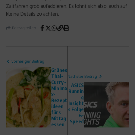
Zaitfahren grob aufaddieren. Es lohnt sich also, auch auf
kleine Details zu achten.
Beitrag teilen
vorheriger Beitrag
Grünes
Thai-
Nächster Beitrag
Curry –
ASICS
Minima
Runnin
x-
g
Rezept
Insight
ideen
s Folge
fürs
6-
Mittag
Speed
essen