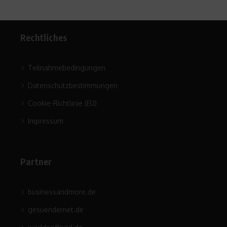
Rechtliches
Teilnahmebedingungen
Datenschutzbestimmungen
Cookie-Richtlinie (EU)
Impressum
Partner
businessandmore.de
gesuendernet.de