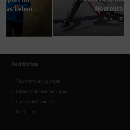
Neureuther
2. Februar 2012
Rechtliches
Teilnahmebedingungen
Datenschutzbestimmungen
Cookie-Richtlinie (EU)
Impressum