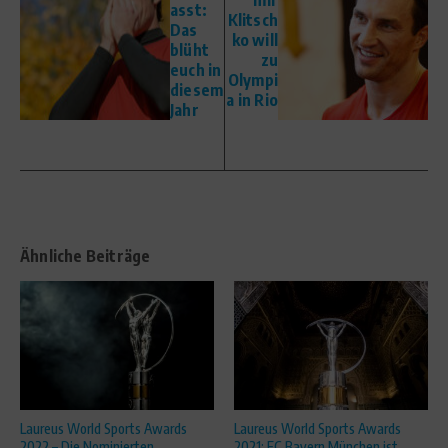
asst:
Klitsch
Das
ko will
blüht
zu
euch in
Olympi
diesem
a in Rio
Jahr
Ähnliche Beiträge
Laureus World Sports Awards
Laureus World Sports Awards
2022 – Die Nominierten
2021: FC Bayern München ist