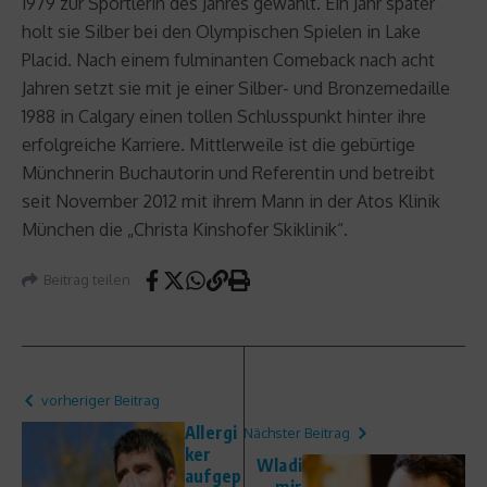
1979 zur Sportlerin des Jahres gewählt. Ein Jahr später
holt sie Silber bei den Olympischen Spielen in Lake
Placid. Nach einem fulminanten Comeback nach acht
Jahren setzt sie mit je einer Silber- und Bronzemedaille
1988 in Calgary einen tollen Schlusspunkt hinter ihre
erfolgreiche Karriere. Mittlerweile ist die gebürtige
Münchnerin Buchautorin und Referentin und betreibt
seit November 2012 mit ihrem Mann in der Atos Klinik
München die „Christa Kinshofer Skiklinik“.
Beitrag teilen
vorheriger Beitrag
Allergi
Nächster Beitrag
ker
Wladi
aufgep
mir