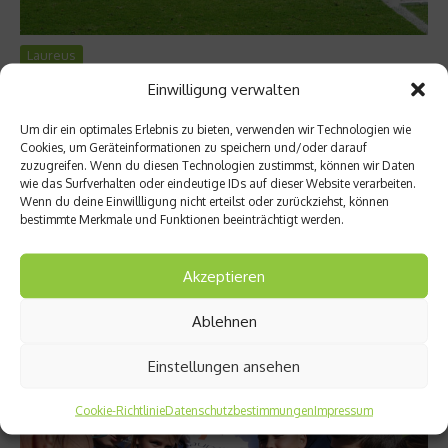
Laureus
Laureus-Botschafter Jens Lehmann – Wie alles
Einwilligung verwalten
begann
Um dir ein optimales Erlebnis zu bieten, verwenden wir Technologien wie
Cookies, um Geräteinformationen zu speichern und/oder darauf
Jens Lehmann ist seit 2012 Laureus-Botschafter und setzt sich
zuzugreifen. Wenn du diesen Technologien zustimmst, können wir Daten
für benachteiligte Jugendliche ein. Er selbst begann im Alter
wie das Surfverhalten oder eindeutige IDs auf dieser Website verarbeiten.
von vier Jahren mit dem Fußball spielen, mit 17 wurde er vom
Wenn du deine Einwillligung nicht erteilst oder zurückziehst, können
FC Schalke 04 verpflichtet. Im Interview spricht er über seine
bestimmte Merkmale und Funktionen beeinträchtigt werden.
Anfänge und das Projekt Kicking Girls, für das er sich
besonders engagiert....
Akzeptieren
Weiterlesen
Ablehnen
Einstellungen ansehen
Cookie-Richtlinie
Datenschutzbestimmungen
Impressum