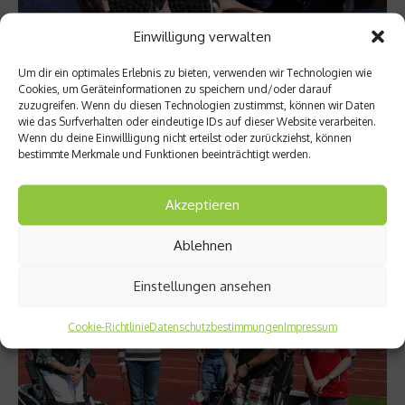
Laureus
Einwilligung verwalten
Laureus-Botschafterin Christa Kinshofer –
Um dir ein optimales Erlebnis zu bieten, verwenden wir Technologien wie
Wie alles begann
Cookies, um Geräteinformationen zu speichern und/oder darauf
zuzugreifen. Wenn du diesen Technologien zustimmst, können wir Daten
Christa Kinshofer stand mit vier Jahren das erste Mal auf
wie das Surfverhalten oder eindeutige IDs auf dieser Website verarbeiten.
Skiern, mit 13 nahm sie bereits an ihrem ersten Weltcuprennen
Wenn du deine Einwillligung nicht erteilst oder zurückziehst, können
bestimmte Merkmale und Funktionen beeinträchtigt werden.
teil. In unserer Reihe „Wie alles begann“ spricht die Laureus-
Botschafterin darüber, welche ihrer Erfahrungen sie an die von
Laureus unterstützten Kinder weitergeben kann....
Akzeptieren
Weiterlesen
Ablehnen
Einstellungen ansehen
Cookie-Richtlinie
Datenschutzbestimmungen
Impressum