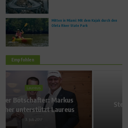
Mitten in Miami: Mit dem Kajak durch den
Oleta River State Park
Empfohlen
Ratgeber Ernährung
Stevia – Süße ohne Reue?
8. Juni 2012