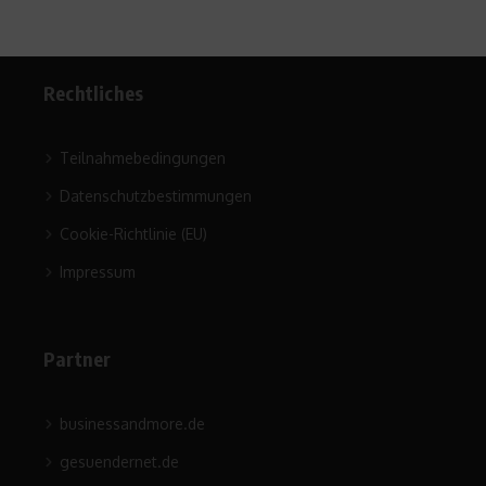
Rechtliches
Teilnahmebedingungen
Datenschutzbestimmungen
Cookie-Richtlinie (EU)
Impressum
Partner
businessandmore.de
gesuendernet.de