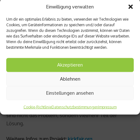
selbst. Sie werden zu Vorbildern für Jüngere, erleben
Einwilligung verwalten
sich selbst als wirksam und entwickeln so persönliche
Zukunftsperspektiven. Mit dem gestärkten Vertrauen in
Um dir ein optimales Erlebnis zu bieten, verwenden wir Technologien wie
Cookies, um Geräteinformationen zu speichern und/oder darauf
die eigenen Fähigkeiten eignen sich Jugendliche durch
zuzugreifen. Wenn du diesen Technologien zustimmst, können wir Daten
KICKFORMORE zudem wichtige
wie das Surfverhalten oder eindeutige IDs auf dieser Website verarbeiten.
Wenn du deine Einwillligung nicht erteilst oder zurückziehst, können
Schlüsselqualifikationen an, die sie in der Ausbildung
bestimmte Merkmale und Funktionen beeinträchtigt werden.
und im Beruf voranbringen.
Akzeptieren
Begleitet werden sie dabei von pädagogischen
Fachkräften, die KICKFORMORE in ihren lokalen
Ablehnen
Strukturen verankern und so zu Orten neuen Lernens
machen. Schulen, Kommunen und das gesellschaftliche
Einstellungen ansehen
Umfeld gewinnen dadurch eine andere, meist neue
Perspektive auf junge Menschen: Kinder und Jugendliche
Cookie-Richtlinie
Datenschutzbestimmungen
Impressum
sind nicht das Problem, sondern vielmehr Teil der
Lösung.
Weitere Infos zum Projekt:
kickfair.org