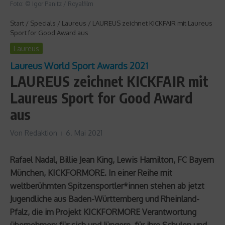
Foto: © Igor Panitz / Royalfilm
Start
/
Specials
/
Laureus
/
LAUREUS zeichnet KICKFAIR mit Laureus
Sport for Good Award aus
Laureus
Laureus World Sport Awards 2021
LAUREUS zeichnet KICKFAIR mit
Laureus Sport for Good Award
aus
Von
Redaktion
6. Mai 2021
Rafael Nadal, Billie Jean King, Lewis Hamilton, FC Bayern
München, KICKFORMORE. In einer Reihe mit
weltberühmten Spitzensportler*innen stehen ab jetzt
Jugendliche aus Baden-Württemberg und Rheinland-
Pfalz, die im Projekt KICKFORMORE Verantwortung
übernehmen: für sich und Jüngere, für ihre Schulen und