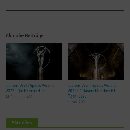
Ähnliche Beiträge
Laureus World Sports Awards
Laureus World Sports Awards
2022 – Die Nominierten
2021: FC Bayern München ist
Team des ...
14. Februar 2022
6. Mai 2021
Aktuelles