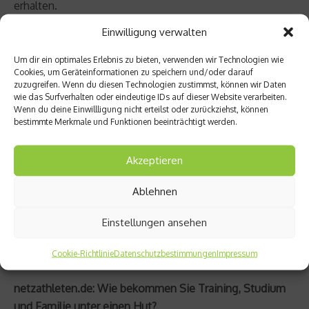
erhalten.
Einwilligung verwalten
netzathleten.de: Neben dem Kraftsport studieren Sie
noch Psychologie. Hilft Ihnen Ihr Studium im
Um dir ein optimales Erlebnis zu bieten, verwenden wir Technologien wie
Cookies, um Geräteinformationen zu speichern und/oder darauf
Wettkampf oder in der Vorbereitung?
zuzugreifen. Wenn du diesen Technologien zustimmst, können wir Daten
wie das Surfverhalten oder eindeutige IDs auf dieser Website verarbeiten.
Patrik Baboumian: Grundsätzlich habe ich nie gezielt
Wenn du deine Einwillligung nicht erteilst oder zurückziehst, können
bestimmte Merkmale und Funktionen beeinträchtigt werden.
versucht, das, was ich im Studium gelernt habe, für das
Training umzusetzen. Dennoch denke ich, dass mir das
Akzeptieren
Erlernte automatisch in manchen Situationen hilft.
Beispielsweise wenn es darum geht, den inneren
Ablehnen
Schweinehund zu bekämpfen, oder bei Motivations-
Problemen. Ich finde dann im Normalfall Antworten
Einstellungen ansehen
darauf, warum ich nicht motiviert bin und kann gezielt
etwas dagegen tun.
Cookie-Richtlinie
Datenschutzbestimmungen
Impressum
netzathleten.de: Wie bekommen Sie Training, Studium
und Familie unter einen Hut?