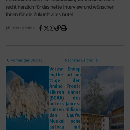
recht herzlich für das nette Interview und wünschen
Ihnen für die Zukunft alles Gute!
Beitrag teilen
vorheriger Beitrag
Nächster Beitrag
Verzw
Endsp
eigtke
urt um
ttige
den
Amino
Frontr
säuren
unner
(BCAA)
des
unters
Jahres:
tützen
Aldiana
den
Laufw
Muskel
oche
aufbau
mit