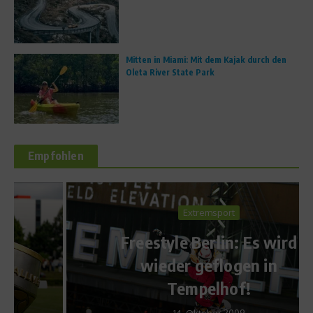
Mitten in Miami: Mit dem Kajak durch den
Oleta River State Park
Empfohlen
Extremsport
Freestyle Berlin: Es wird
wieder geflogen in
Tempelhof!
14. Oktober 2009