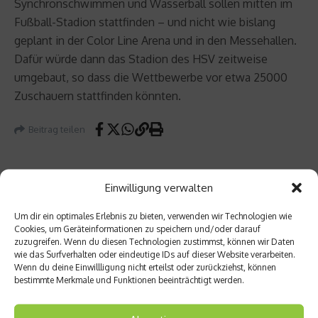
Synchronschwimmen und Wasserball sollen mitten im
Fußball-Stadion stattfinden – und nicht wie bislang
geplant in der Color Line Arena und in den Messehallen.
Dafür würde dann das Stadion des HSV zeitweise
umgebaut, so dass die Wettbewerbe vor etwa 25000
Zuschauern stattfinden könnten.
Beitrag teilen
Einwilligung verwalten
vorheriger Beitrag
Nächster Beitrag
Um dir ein optimales Erlebnis zu bieten, verwenden wir Technologien wie
Canyon
Ballast
Cookies, um Geräteinformationen zu speichern und/oder darauf
zuzugreifen. Wenn du diesen Technologien zustimmst, können wir Daten
ing in
stoffe:
wie das Surfverhalten oder eindeutige IDs auf dieser Website verarbeiten.
Tirol
Welch
Wenn du deine Einwillligung nicht erteilst oder zurückziehst, können
es
bestimmte Merkmale und Funktionen beeinträchtigt werden.
Leben
smittel
hat