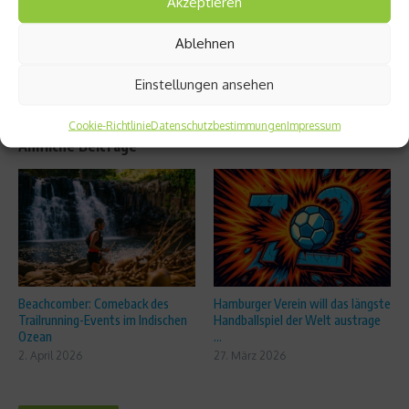
Akzeptieren
mehr?
Ablehnen
Einstellungen ansehen
Cookie-Richtlinie
Datenschutzbestimmungen
Impressum
Ähnliche Beiträge
Beachcomber: Comeback des
Hamburger Verein will das längste
Trailrunning-Events im Indischen
Handballspiel der Welt austrage
Ozean
...
2. April 2026
27. März 2026