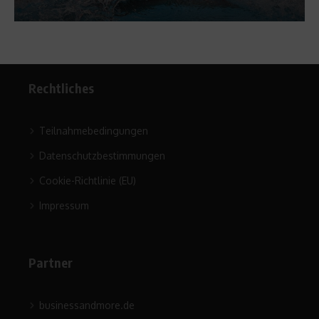
Rechtliches
Teilnahmebedingungen
Datenschutzbestimmungen
Cookie-Richtlinie (EU)
Impressum
Partner
businessandmore.de