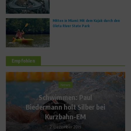
Mitten in Miami: Mit dem Kajak durch den
Oleta River State Park
Empfohlen
Sports Inside
Zwischen Ruhe und
l
Vergnügungspark – Qu
r bei
vadis, Alpenland?
22. Januar 2013