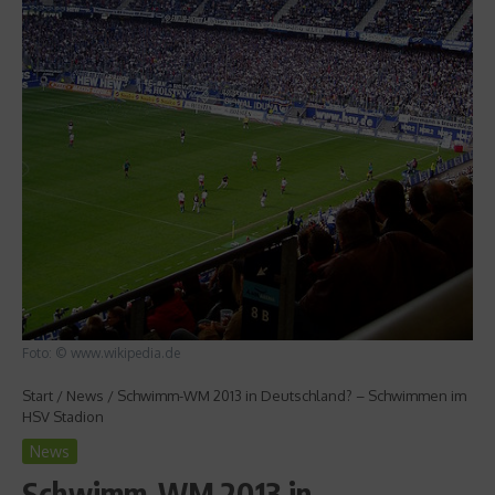
Foto: © www.wikipedia.de
Start
/
News
/
Schwimm-WM 2013 in Deutschland? – Schwimmen im
HSV Stadion
News
Schwimm-WM 2013 in