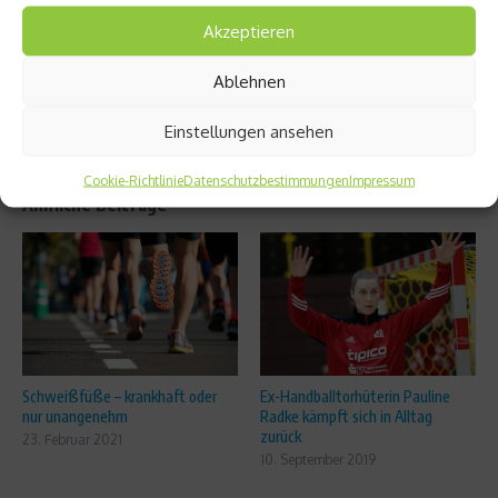
ndelbe
Akzeptieren
rglauf
Ablehnen
Einstellungen ansehen
Cookie-Richtlinie
Datenschutzbestimmungen
Impressum
Ähnliche Beiträge
Schweißfüße – krankhaft oder
Ex-Handballtorhüterin Pauline
nur unangenehm
Radke kämpft sich in Alltag
zurück
23. Februar 2021
10. September 2019