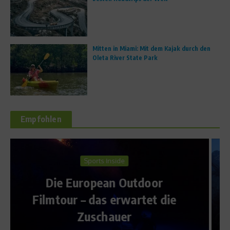
Mitten in Miami: Mit dem Kajak durch den
Oleta River State Park
Empfohlen
Reise & Freizeit
Wandern im Herbst – Darauf
ie
musst Du achten
25. Oktober 2018