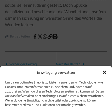
sollte, sei einmal dahin gestellt. Doch Spucke
desinfiziert und beschleunigt die Wundheilung. Insofern
darf man sich ruhig im wahrsten Sinne des Wortes die
Wunden lecken.
Beitrag teilen
vorheriger Beitrag
Nächster Beitrag
Red
Intern
Einwilligung verwalten
Bull X
ational
Alps
e Trail
Um dir ein optimales Erlebnis zu bieten, verwenden wir Technologien wie
2011 –
Runnin
Cookies, um Geräteinformationen zu speichern und/oder darauf
Alpenü
g Elite
zuzugreifen. Wenn du diesen Technologien zustimmst, können wir Daten
wie das Surfverhalten oder eindeutige IDs auf dieser Website verarbeiten.
berque
starte
Wenn du deine Einwillligung nicht erteilst oder zurückziehst, können
rung
t beim
bestimmte Merkmale und Funktionen beeinträchtigt werden.
mal
11.
anders
Karwe