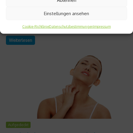
Wer im Straßenverkehr auf Nummer sicher gehen will, sollte
Einstellungen ansehen
gerade in der dunklen Jahreszeit komplett auf Alkohol
verzichten. Denn schon ein Bier reicht aus, um die Nachtsicht
Cookie-Richtlinie
Datenschutzbestimmungen
Impressum
entscheidend zu verschlechtern....
Weiterlesen
Aufgedeckt