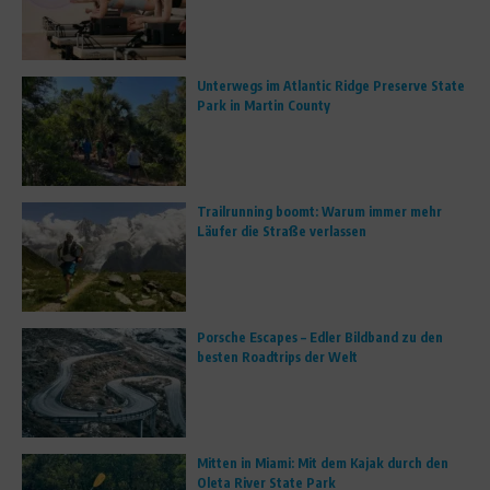
Unterwegs im Atlantic Ridge Preserve State
Park in Martin County
Trailrunning boomt: Warum immer mehr
Läufer die Straße verlassen
Porsche Escapes – Edler Bildband zu den
besten Roadtrips der Welt
Mitten in Miami: Mit dem Kajak durch den
Oleta River State Park