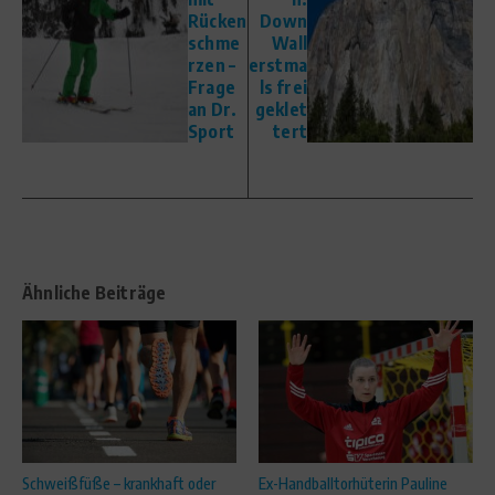
Rücken
Down
schme
Wall
rzen –
erstma
Frage
ls frei
an Dr.
geklet
Sport
tert
Ähnliche Beiträge
Schweißfüße – krankhaft oder
Ex-Handballtorhüterin Pauline