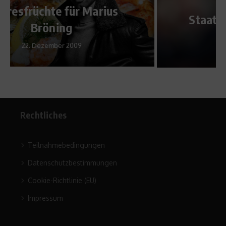
Pistorius:
Staatsanwaltschaft geht in
Berufung
17. August 2015
Rechtliches
Teilnahmebedingungen
Datenschutzbestimmungen
Cookie-Richtlinie (EU)
Impressum