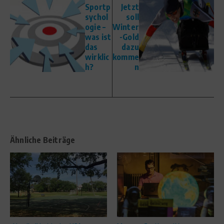
Sportp
Jetzt
sychol
soll
ogie –
Winter
was ist
-Gold
das
dazu
wirklic
komme
h?
n
Ähnliche Beiträge