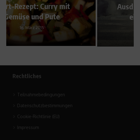
Ausdauersport – Garant für
ein gesundes Leben
11. Juni 2018
Rechtliches
Teilnahmebedingungen
Datenschutzbestimmungen
Cookie-Richtlinie (EU)
Impressum