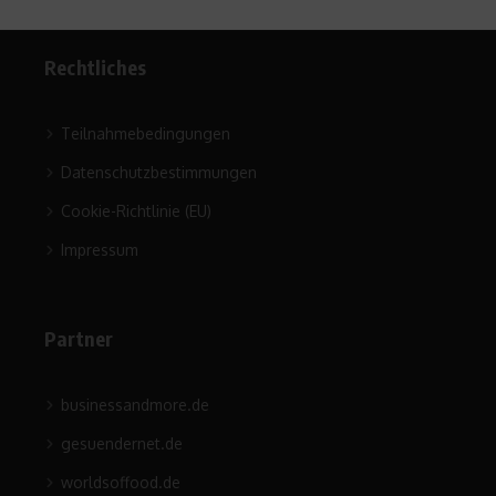
Rechtliches
Teilnahmebedingungen
Datenschutzbestimmungen
Cookie-Richtlinie (EU)
Impressum
Partner
businessandmore.de
gesuendernet.de
worldsoffood.de