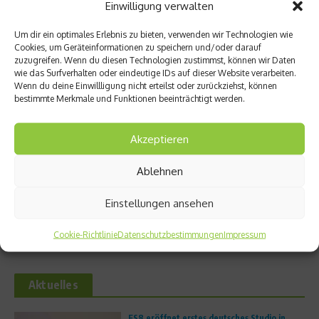
Einwilligung verwalten
Um dir ein optimales Erlebnis zu bieten, verwenden wir Technologien wie
Cookies, um Geräteinformationen zu speichern und/oder darauf
zuzugreifen. Wenn du diesen Technologien zustimmst, können wir Daten
Ähnliche Beiträge
wie das Surfverhalten oder eindeutige IDs auf dieser Website verarbeiten.
Wenn du deine Einwillligung nicht erteilst oder zurückziehst, können
bestimmte Merkmale und Funktionen beeinträchtigt werden.
Akzeptieren
Ablehnen
Beachcomber: Comeback des
Hamburger Verein will das längste
Einstellungen ansehen
Trailrunning-Events im Indischen
Handballspiel der Welt austrage
Ozean
...
Cookie-Richtlinie
Datenschutzbestimmungen
Impressum
2. April 2026
27. März 2026
Aktuelles
FS8 eröffnet erstes deutsches Studio in