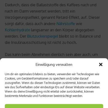
Dadurch, dass die Ballaststoffe des Kaffees nach und
nach im Darm verwertet werden, tritt ein
Verzögerungseffekt, genannt Retard-Effekt, auf. Dieser
sorgt dafür, dass auch andere
Nährstoffe
wie
Kohlenhydrate
langsamer an den Körper abgegeben
werden. Der
Blutzuckerspiegel
bleibt so in Balance und
die Insulinausschüttung ist nicht zu hoch.
Das kann beim Abnehmen dienlich sein aber auch, um
starke Blutzuckerschwankungen bei Diabetes zu
Einwilligung verwalten
mindern. Der gesamte Ballaststoffbedarf lässt sich aber
nicht über Kaffee decken. Damit der Retardeffekts
Um dir ein optimales Erlebnis zu bieten, verwenden wir Technologien wie
Cookies, um Geräteinformationen zu speichern und/oder darauf
merklich wirkt, sollte man mindestens 30 g Ballaststoffe
zuzugreifen. Wenn du diesen Technologien zustimmst, können wir Daten
am Tag zu sich nehmen. Umgerechnet wären das 4,6
wie das Surfverhalten oder eindeutige IDs auf dieser Website verarbeiten.
Wenn du deine Einwillligung nicht erteilst oder zurückziehst, können
Liter Espresso oder 6,3 Liter Filterkaffee.
bestimmte Merkmale und Funktionen beeinträchtigt werden.
Eine ballaststoffreiche Ernährung mit viel Obst, Vollkorn