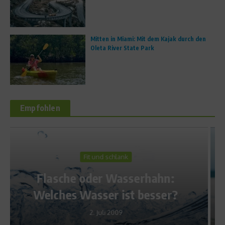
Mitten in Miami: Mit dem Kajak durch den
Oleta River State Park
Empfohlen
Fit und schlank
:
Flacher Bauch – 6 Tipps für
r?
die Bikini-Figur
23. Juli 2013