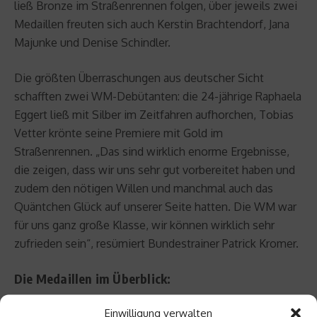
ließ Bronze im Straßenrennen folgen, über jeweils zwei
Medaillen freuten sich auch Kerstin Brachtendorf, Jana
Majunke und Denise Schindler.
Die größten Überraschungen aus deutscher Sicht
schafften zwei WM-Debütanten: die 24-jährige Raphaela
Eggert ließ mit Silber im Zeitfahren aufhorchen, Tobias
Vetter krönte seine Premiere mit Gold im
Straßenrennen. „Das sind wirklich enorme Ergebnisse,
die zeigen, dass wir uns sehr gut vorbereitet haben und
zudem den nötigen Willen und manchmal auch das
Quäntchen Glück auf unserer Seite hatten. Die WM war
für uns ganz große Klasse, wir können wirklich sehr
zufrieden sein“, resümiert Bundestrainer Patrick Kromer.
Die Medaillen im Überblick:
Einwilligung verwalten
Gold Zeitfahren: