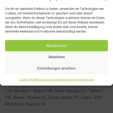
Hans-Peter Durst (59 / Kaufbeuren / RuMC 1925 Sturm
Um dir ein optimales Erlebnis zu bieten, verwenden wir Technologien wie
Hombruch Dortmund / Klasse T2), Andrea Eskau (46 /
Cookies, um Geräteinformationen zu speichern und/oder darauf
zuzugreifen. Wenn du diesen Technologien zustimmst, können wir Daten
Apolda (Thüringen) / USC Magdeburg / Klasse H5),
wie das Surfverhalten oder eindeutige IDs auf dieser Website verarbeiten.
Christiane Reppe (30 / Dresden / GC Nendorf / Klasse
Wenn du deine Einwillligung nicht erteilst oder zurückziehst, können
bestimmte Merkmale und Funktionen beeinträchtigt werden.
H4), Michael Teuber (49 / Tegernsee / BSV München /
Klasse C1).
Akzeptieren
Gold Straßenrennen:
Ablehnen
Kerstin Brachtendorf (45 / Mendig (Rheinland-Pfalz) /
BPRSV Cottbus / Klasse C5), Hans-Peter Durst (59 /
Einstellungen ansehen
Kaufbeuren / RuMC 1925 Sturm Hombruch Dortmund /
Klasse T2), Andrea Eskau (46 / Apolda (Thüringen) / USC
Cookie-Richtlinie
Datenschutzbestimmungen
Impressum
Magdeburg / Klasse H5), Christiane Reppe (30 / Dresden
/ GC Nendorf / Klasse H4), Pierre Senska (29 / Berlin /
PSC Berlin / Klasse C1), Tobias Vetter (35 / Gera / BSV
München / Klasse C4).