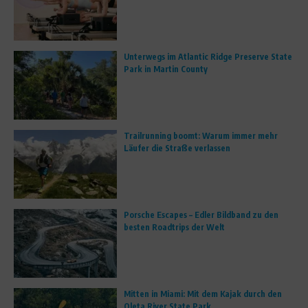
Unterwegs im Atlantic Ridge Preserve State
Park in Martin County
Trailrunning boomt: Warum immer mehr
Läufer die Straße verlassen
Porsche Escapes – Edler Bildband zu den
besten Roadtrips der Welt
Mitten in Miami: Mit dem Kajak durch den
Oleta River State Park