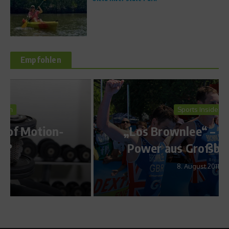
Empfohlen
Sports Inside
„Los Brownlee“ – Triathlon-
Power aus Großbritannien
8. August 2011