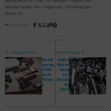
Bernd Jeffré (53 / Kiel / GC Nendorf / Klasse H4),
Michael Teuber (49 / Tegernsee / BSV München /
Klasse C1).
Beitrag teilen
vorheriger Beitrag
Nächster Beitrag
Insekt
Volles
enrieg
Messe
el für
haus
mehr
zur
Fitnes
Eurobi
s
ke
2017