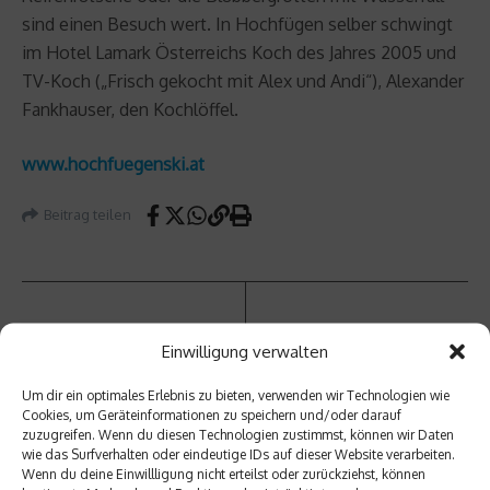
sind einen Besuch wert. In Hochfügen selber schwingt
im Hotel Lamark Österreichs Koch des Jahres 2005 und
TV-Koch („Frisch gekocht mit Alex und Andi“), Alexander
Fankhauser, den Kochlöffel.
www.hochfuegenski.at
Beitrag teilen
vorheriger Beitrag
Einwilligung verwalten
Intervi
ew mit
Um dir ein optimales Erlebnis zu bieten, verwenden wir Technologien wie
Skispri
Cookies, um Geräteinformationen zu speichern und/oder darauf
nger
zuzugreifen. Wenn du diesen Technologien zustimmst, können wir Daten
Thoma
wie das Surfverhalten oder eindeutige IDs auf dieser Website verarbeiten.
Nächster Beitrag
Wenn du deine Einwillligung nicht erteilst oder zurückziehst, können
s
Mounti