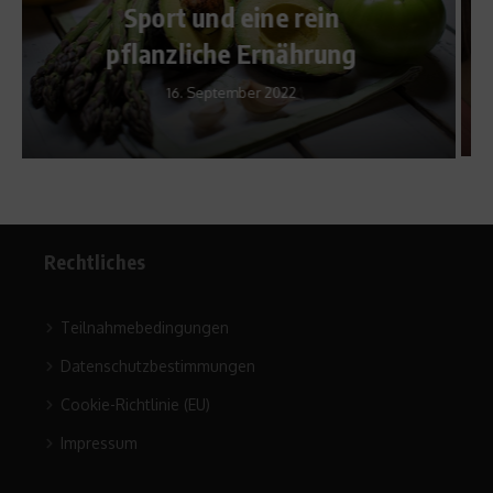
Erkältungsfrei durch den
Winter
7. November 2012
Rechtliches
Teilnahmebedingungen
Datenschutzbestimmungen
Cookie-Richtlinie (EU)
Impressum