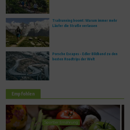
Trailrunning boomt: Warum immer mehr
Läufer die Straße verlassen
Porsche Escapes – Edler Bildband zu den
besten Roadtrips der Welt
Empfohlen
Richtig trainieren
Mehr Abwehrkraft –