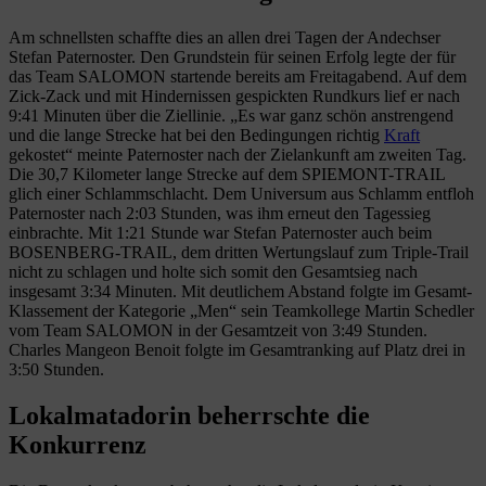
Am schnellsten schaffte dies an allen drei Tagen der Andechser
Stefan Paternoster. Den Grundstein für seinen Erfolg legte der für
das Team SALOMON startende bereits am Freitagabend. Auf dem
Zick-Zack und mit Hindernissen gespickten Rundkurs lief er nach
9:41 Minuten über die Ziellinie. „Es war ganz schön anstrengend
und die lange Strecke hat bei den Bedingungen richtig
Kraft
gekostet“ meinte Paternoster nach der Zielankunft am zweiten Tag.
Die 30,7 Kilometer lange Strecke auf dem SPIEMONT-TRAIL
glich einer Schlammschlacht. Dem Universum aus Schlamm entfloh
Paternoster nach 2:03 Stunden, was ihm erneut den Tagessieg
einbrachte. Mit 1:21 Stunde war Stefan Paternoster auch beim
BOSENBERG-TRAIL, dem dritten Wertungslauf zum Triple-Trail
nicht zu schlagen und holte sich somit den Gesamtsieg nach
insgesamt 3:34 Minuten. Mit deutlichem Abstand folgte im Gesamt-
Klassement der Kategorie „Men“ sein Teamkollege Martin Schedler
vom Team SALOMON in der Gesamtzeit von 3:49 Stunden.
Charles Mangeon Benoit folgte im Gesamtranking auf Platz drei in
3:50 Stunden.
Lokalmatadorin beherrschte die
Konkurrenz