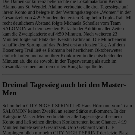
Die Damenkonkurrenz beherrschte die Lokalmatadorin Kerstin
Alaimo aus St. Wendel. Alaimo verbuchte alle drei Tagessiege auf
ihrem Konto und belegte in der Wertungskategorie „Women“ in der
Gesamtzeit von 4:29 Stunden den ersten Rang beim Triple-Trail. Mit
recht deutlichem Abstand folgte Michaela Schedler vom Team
SALOMON auf dem zweiten Platz. In der Addition aller Zeiten
kam die Zweitplatzierte auf 4:59 Minuten. Nach weiteren 23
Minuten folgte auf Platz drei Kerstin Erdmann. Die Münchenerin
schaffte den Sprung auf das Podest erst am letzten Tag. Auf dem
Bosenberg-Trail ließ es Erdmann bei herrlichem Oktoberwetter
einfach laufen und nahm ihrer Konkurrentin die entscheidenden
Minuten ab, die sie sowohl in der Tageswertung als auch im
Gesamtklassement auf den dritten Rang katapultierte.
Dreimal Tagessieg auch bei den Master-
Men
Schon beim CITY NIGHT SPRINT ließ Hans Hörmann vom Team
SALOMON keinen Zweifel an seiner Stärke aufkommen. In der
Kategorie Master-Men verbuchte er alle Tagessiege auf seinem
Konto und ließ seinen direkten Konkurrenten keine Chance. 4:19
Minuten lautete seine Gesamtzeit. Udo Gebhardt vom LTF
Marpingen blieb nur beim CITY NIGHT SPRINT der letzte Platz