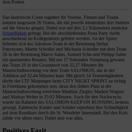
dem Podest.
Das läuferische Come together für Vereine, Firmen und Teams
nutzten insgesamt 26 Teams, die mit jeweils mindestens drei Startern
auf die Strecke gingen. Dabei war auf den 3,1 Kilometern zunächst
Schnelligkeit
gefragt. Bei der abschließenden Pasta Party durfte
anschließend im Kollegenkreis gefeiert werden. An der Spitze
lieferten sich das Salomon-Team in der Besetzung Stefan
Paternoster, Martin Schedler und Michaela Schedler mit dem Team
3S in der Besetzung Marco Sahm, Samuel Schu und Philipp Sahm
ein spannendes Rennen. Mit nur 17 Sekunden Vorsprung gewann
das Team 3S in der Gesamtzeit von 32,27 Minuten die
Mannschaftswertung vor dem Team SALOMON, das in der
Addition auf 32,44 Minuten kam. Mit gleich 14 Teammitgliedern
dürfte der LTF Marpingen beim CITY NIGHT SPRINT so richtig
in Feierlaune gekommen sein, denn den dritten Platz in der
Mannschaftswertung erreichten Matthias Ziegler, Markus Wagner
und Markus Welter in 35:02 Minuten. Auch für den Nachwuchs
wurde im Rahmen des SALOMON KEEP ON RUNNING bestens
gesorgt. Zahlreiche Kinder und Schüler erprobten ihre Schnelligkeit
auf dem Rundkurs durch die St. Wendeler Innenstadt. Bei den Kids
zählte vor allem eines: Dabei sein war alles.
Positives Fazit