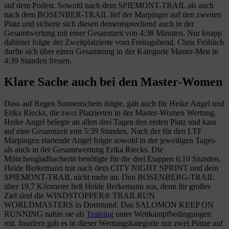
auf dem Podest. Sowohl nach dem SPIEMONT-TRAIL als auch
nach dem BOSENBER-TRAIL lief der Marpinger auf den zweiten
Platz und sicherte sich diesen dementsprechend auch in der
Gesamtwertung mit einer Gesamtzeit von 4:38 Minuten. Nur knapp
dahinter folgte der Zweitplatzierte vom Freitagabend. Chris Fröhlich
durfte sich über einen Gesamtrang in der Kategorie Master-Men in
4:39 Stunden freuen.
Klare Sache auch bei den Master-Women
Dass auf Regen Sonnenschein folgte, galt auch für Heike Angel und
Erika Riecks, die zwei Platzierten in der Master-Women Wertung.
Heike Angel belegte an allen drei Tagen den ersten Platz und kam
auf eine Gesamtzeit von 5:39 Stunden. Nach der für den LTF
Marpingen startende Angel folgte sowohl in der jeweiligen Tages-
als auch in der Gesamtwertung Erika Riecks. Die
Mönchengladbacherin benötigte für die drei Etappen 6:10 Stunden.
Heide Berkemann trat nach dem CITY NIGHT SPRINT und dem
SPIEMONT-TRAIL nicht mehr an. Den BOSENBERG-TRAIL
über 19,7 Kilometer ließ Heide Berkemann aus, denn ihr großes
Ziel sind die WINDSTOPPER® TRAILRUN
WORLDMASTERS in Dortmund. Das SALOMON KEEP ON
RUNNING nahm sie als
Training
unter Wettkampfbedingungen
mit. Insofern gab es in dieser Wertungskategorie nur zwei Plätze auf