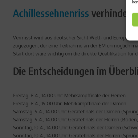
kön
Achillessehnenriss
verhindert
Vermisst wird aus deutscher Sicht Welt- und Europamei
zugezogen, der eine Teilnahme an der EM unmöglich mac
Start dort wäre wichtig um die direkte Qualifikation für
Die Entscheidungen im Überbli
Freitag, 8.4., 14.00 Uhr: Mehrkampffinale der Herren
Freitag, 8.4., 19.00 Uhr: Mehrkampffinale der Damen
Samstag, 9.4., 14.00 Uhr: Gerätefinals der Damen (Sprun
Samstag, 9.4., 14.00 Uhr: Gerätefinals der Herren (Boden
Sonntag, 10.4., 14.00 Uhr: Gerätefinals der Damen (Sch
Sonntag, 10.4., 14.00 Uhr: Gerätefinals der Herren (Sprung