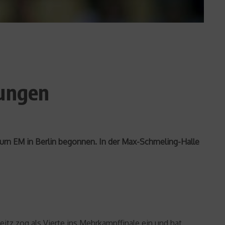
nungen
Turn EM in Berlin begonnen. In der Max-Schmeling-Halle
eitz zog als Vierte ins Mehrkampffinale ein und hat