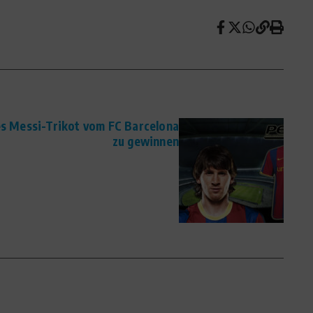
es Messi-Trikot vom FC Barcelona
zu gewinnen