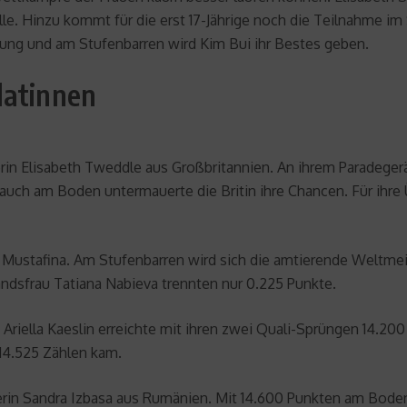
e. Hinzu kommt für die erst 17-Jährige noch die Teilnahme im 
ung und am Stufenbarren wird Kim Bui ihr Bestes geben.
datinnen
in Elisabeth Tweddle aus Großbritannien. An ihrem Paradegerät
er auch am Boden untermauerte die Britin ihre Chancen. Für ihr
ya Mustafina. Am Stufenbarren wird sich die amtierende Weltme
Landsfrau Tatiana Nabieva trennten nur 0.225 Punkte.
 Ariella Kaeslin erreichte mit ihren zwei Quali-Sprüngen 14.20
 14.525 Zählen kam.
n Sandra Izbasa aus Rumänien. Mit 14.600 Punkten am Boden 