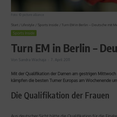
Foto: © picture alliance
Start
/
Lifestyle
/
Sports Inside
/
Turn EM in Berlin – Deutsche mit 
Sports Inside
Turn EM in Berlin – De
Von
Sandra Wachaja
7. April 2011
Mit der Qualifikation der Damen am gestrigen Mittwoch u
kämpfen die besten Turner Europas am Wochenende um 
Die Qualifikation der Frauen
Aus deutscher Sicht hätte die Qualifikation für die Fina