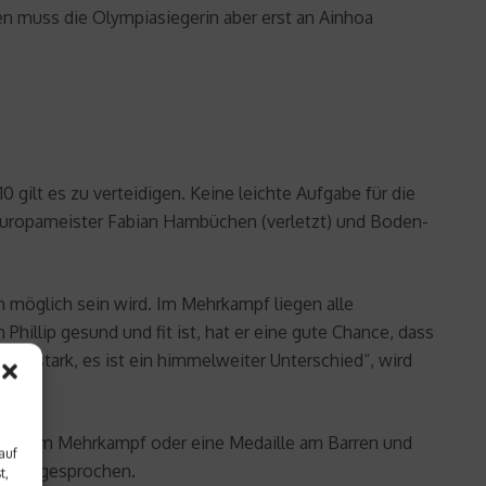
n muss die Olympiasiegerin aber erst an Ainhoa
gilt es zu verteidigen. Keine leichte Aufgabe für die
uropameister Fabian Hambüchen (verletzt) und Boden-
n möglich sein wird. Im Mehrkampf liegen alle
hillip gesund und fit ist, hat er eine gute Chance, dass
 so stark, es ist ein himmelweiter Unterschied“, wird
erung im Mehrkampf oder eine Medaille am Barren und
auf
en zugesprochen.
t,