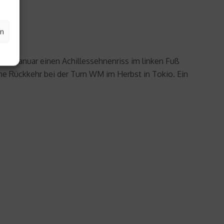
en
itte Januar einen Achillessehnenriss im linken Fuß
e Rückkehr bei der Turn WM im Herbst in Tokio. Ein