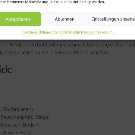
nen bestimmte Merkmale und Funktionen beeinträchtigt werden.
 Hambüchens Start bei der EM
Akzeptieren
Ablehnen
Einstellungen anseh
Cookie-Richtlinie
Datenschutzbestimmungen
Impressum
ster Fabian Hambüchen. Der 23-Jährige hatte sich im
Training
M
ht. Hambüchen hofft auf eine schnelle Genesung und auf sein
 die Olympischen Spiele in London 2012 zu schaffen.
ck:
g, Stufenbarren)
, Pauschenpferd, Ringe)
webebalken, Boden)
, Barren, Reck)