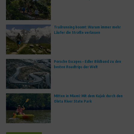
Trailrunning boomt: Warum immer mehr
Läufer die Straße verlassen
Porsche Escapes – Edler Bildband zu den
besten Roadtrips der Welt
Mitten in Miami: Mit dem Kajak durch den
Oleta River State Park