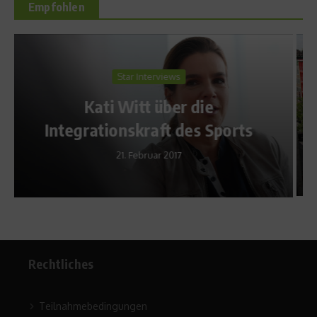
Empfohlen
Produktvorstellungen
Weg mit dem Fett –
Körperanalyse mit Tanita BC
rts
601
22. Juli 2010
Rechtliches
Teilnahmebedingungen