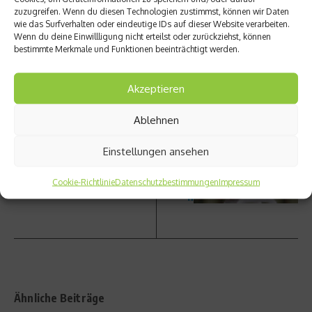
zuzugreifen. Wenn du diesen Technologien zustimmst, können wir Daten
wie das Surfverhalten oder eindeutige IDs auf dieser Website verarbeiten.
Wenn du deine Einwillligung nicht erteilst oder zurückziehst, können
bestimmte Merkmale und Funktionen beeinträchtigt werden.
vorheriger Beitrag
Nächster Beitrag
Kompl
Turn
Akzeptieren
ettes
EM in
Pilates
Berlin –
Ablehnen
Worko
Deutsc
ut mit
he mit
Einstellungen ansehen
Dr.
Medaill
Imke
enhoff
König
nunge
Cookie-Richtlinie
Datenschutzbestimmungen
Impressum
n
Ähnliche Beiträge