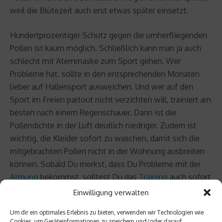
weil die Blütezeit auch erst etwas später einsetzt.
Hundertprozentiger Schutz gegen die umherfliegenden
Pollen ist kaum möglich. Schließlich kann man ja auch
schlecht mit Atemmaske zum Sport gehen. Wer
Probleme hat, sollte in den entsprechenden Monaten
lieber auf Hallensport ausweichen. Und wer auf den
Sport im Freien partout nicht verzichten will, trainiert am
besten nach einem Regenschauer. Dann ist die
Pollendichte in der Luft deutlich niedriger. Zudem ist
wichtig, die Kleider sofort zu waschen, damit sich die
mitgebrachten Pollen nicht in der Wohnung ausbreiten
können. Sobald Du merkst, dass Du Probleme mit der
Atmung
bekommst, solltest Du das
Training
auch sofort
abbrechen.
Einwilligung verwalten
Um dir ein optimales Erlebnis zu bieten, verwenden wir Technologien wie
Beitrag teilen
Cookies, um Geräteinformationen zu speichern und/oder darauf