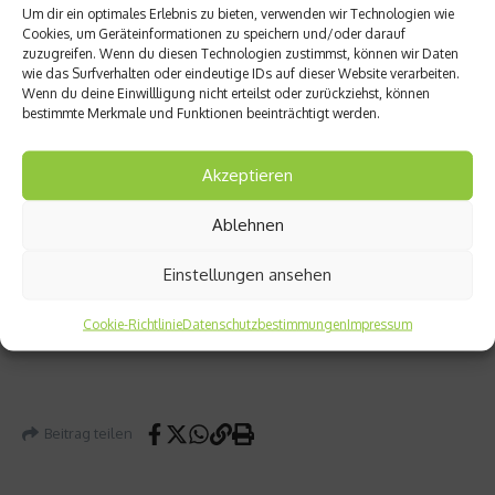
Um dir ein optimales Erlebnis zu bieten, verwenden wir Technologien wie
Cookies, um Geräteinformationen zu speichern und/oder darauf
Soziale Kontakte pflegen
zuzugreifen. Wenn du diesen Technologien zustimmst, können wir Daten
wie das Surfverhalten oder eindeutige IDs auf dieser Website verarbeiten.
Wenn du deine Einwillligung nicht erteilst oder zurückziehst, können
Ein häufig unterschätzter Punkt, der gewaltige
bestimmte Merkmale und Funktionen beeinträchtigt werden.
Auswirkungen auf unsere Gesundheit hat, ist das
Sozialleben. Dabei sind gute Beziehungen zu
Akzeptieren
Familienmitgliedern und Freunden –
wie verschiedene
Studien zeigen
– eine der effektivsten Maßnahmen für
Ablehnen
ein gesünderes Leben, da sie das
Immunsystem
stärken
und
Stress
reduzieren. Vorausgesetzt natürlich, dass es
Einstellungen ansehen
sich um unterstützende Beziehungen handelt. Von
Cookie-Richtlinie
Datenschutzbestimmungen
Impressum
toxischen sollten wir uns schnellstmöglich distanzieren.
Beitrag teilen