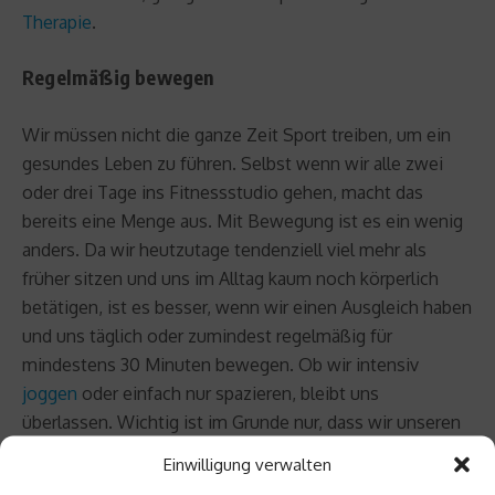
Therapie
.
Regelmäßig bewegen
Wir müssen nicht die ganze Zeit Sport treiben, um ein
gesundes Leben zu führen. Selbst wenn wir alle zwei
oder drei Tage ins Fitnessstudio gehen, macht das
bereits eine Menge aus. Mit Bewegung ist es ein wenig
anders. Da wir heutzutage tendenziell viel mehr als
früher sitzen und uns im Alltag kaum noch körperlich
betätigen, ist es besser, wenn wir einen Ausgleich haben
und uns täglich oder zumindest regelmäßig für
mindestens 30 Minuten bewegen. Ob wir intensiv
joggen
oder einfach nur spazieren, bleibt uns
überlassen. Wichtig ist im Grunde nur, dass wir unseren
Körper regelmäßig aktivieren. Das kann bereits nach
Einwilligung verwalten
wenigen Wochen positive Veränderungen begünstigen.