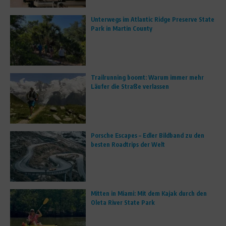
Unterwegs im Atlantic Ridge Preserve State
Park in Martin County
Trailrunning boomt: Warum immer mehr
Läufer die Straße verlassen
Porsche Escapes – Edler Bildband zu den
besten Roadtrips der Welt
Mitten in Miami: Mit dem Kajak durch den
Oleta River State Park