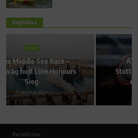
Empfohlen
News
ATP-Rasenturnier in
Stuttgart: Haas meldet sich
erfolgreich zurück
9. Juni 2015
Rechtliches