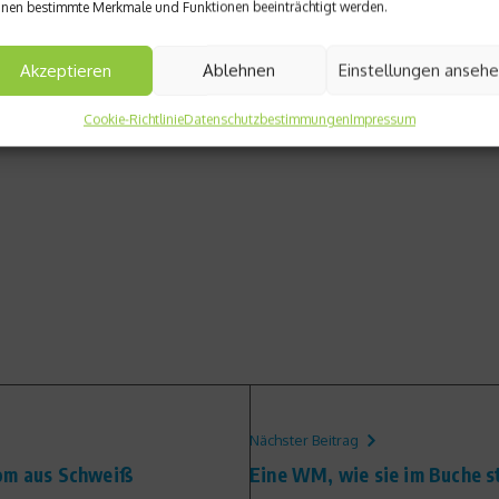
nen bestimmte Merkmale und Funktionen beeinträchtigt werden.
und kann auch etwas mühsam sein. Aber auch wenn Du am Anfa
kurzfristigen Erfolg und führen auf lange Sicht zum Jojo-Effekt
Akzeptieren
Ablehnen
Einstellungen anseh
ilen und etwas mehr Sport zu treiben, z.B. jeden Tag abwech
Cookie-Richtlinie
Datenschutzbestimmungen
Impressum
Nächster Beitrag
rom aus Schweiß
Eine WM, wie sie im Buche s