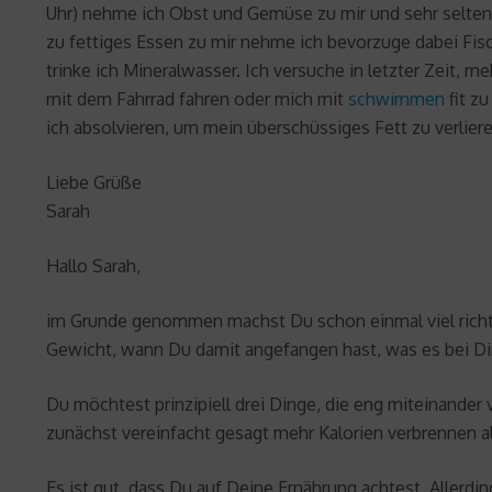
Uhr) nehme ich Obst und Gemüse zu mir und sehr selten e
zu fettiges Essen zu mir nehme ich bevorzuge dabei Fis
trinke ich Mineralwasser. Ich versuche in letzter Zeit, 
mit dem Fahrrad fahren oder mich mit
schwimmen
fit z
ich absolvieren, um mein überschüssiges Fett zu verlier
Liebe Grüße
Sarah
Hallo Sarah,
im Grunde genommen machst Du schon einmal viel richtig
Gewicht, wann Du damit angefangen hast, was es bei Dir
Du möchtest prinzipiell drei Dinge, die eng miteinand
zunächst vereinfacht gesagt mehr Kalorien verbrennen 
Es ist gut, dass Du auf Deine Ernährung achtest. Allerd