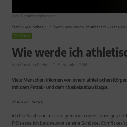
Foto: © thinkstockphotos.de
Start
/
Gesundheit
/
Dr. Sport
/
Wie werde ich athletisch – Frage an 
Dr. Sport
Wie werde ich athletisc
Von
Christian Riedel
11. September 2014
Viele Menschen träumen von einem athletischen Körper. S
mit dem Fettab- und dem Muskelaufbau klappt.
Hallo Dr. Sport,
ich bin Sarah und möchte gern mein überschüssiges Fett
Früh esse ich beispielsweise eine Schüssel Cornflakes 