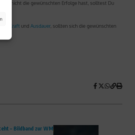
ng nicht die gewünschten Erfolge hast, solltest Du
.
en
selnd
Kraft
und
Ausdauer
, sollten sich die gewünschten
teht – Bildband zur WM