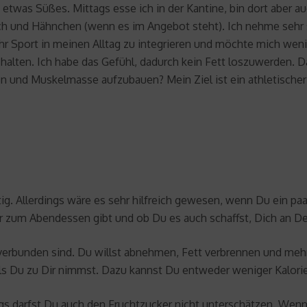
twas Süßes. Mittags esse ich in der Kantine, bin dort aber auc
ch und Hähnchen (wenn es im Angebot steht). Ich nehme sehr s
mehr Sport in meinen Alltag zu integrieren und möchte mich we
u halten. Ich habe das Gefühl, dadurch kein Fett loszuwerden. 
en und Muskelmasse aufzubauen? Mein Ziel ist ein athletischer
. Allerdings wäre es sehr hilfreich gewesen, wenn Du ein paa
 zum Abendessen gibt und ob Du es auch schaffst, Dich an De
er verbunden sind. Du willst abnehmen, Fett verbrennen und 
als Du zu Dir nimmst. Dazu kannst Du entweder weniger Kalor
ings darfst Du auch den Fruchtzucker nicht unterschätzen. We