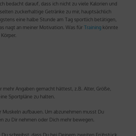
h bedacht darauf, dass ich nicht zu viele Kalorien und
elten zuckerhaltige Getränke zu mir, hauptsächlich
nigstens eine halbe Stunde am Tag sportlich betätigen,
Das nagt an meiner Motivation. Was für
Training
könnte
 Körper.
r mehr Angaben gemacht hättest, z.B. Alter, Größe,
ine Sportpläne zu halten.
mehr Muskeln aufbauen. Um abzunehmen musst Du
ien zu Dir nehmen oder Dich mehr bewegen.
nn Du schreibst, dass Du bei Deinem zweiten Frühstück