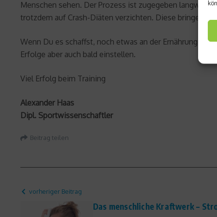
kön
Menschen sehen. Der Prozess ist zugegeben langwierig 
trotzdem auf Crash-Diäten verzichten. Diese bringen nur 
Wenn Du es schaffst, noch etwas an der Ernährung zu fe
Erfolge aber auch bald einstellen.
Viel Erfolg beim Training
Alexander Haas
Dipl. Sportwissenschaftler
Beitrag teilen
vorheriger Beitrag
Das menschliche Kraftwerk – St