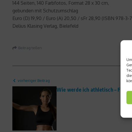
144 Seiten, 140 Farbfotos, Format 28 x 30 cm,
gebunden mit Schutzumschlag
Euro (D) 19,90 / Euro (A) 20,50 / sFr 28,90 (ISBN 978-3-
Delius Klasing Verlag, Bielefeld
Beitrag teilen
Um 
Ger
Tec
die
vorheriger Beitrag
kön
Wie werde ich athletisch – Frage