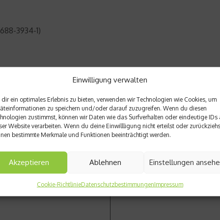
7688-3934-1)
Einwilligung verwalten
dir ein optimales Erlebnis zu bieten, verwenden wir Technologien wie Cookies, um
äteinformationen zu speichern und/oder darauf zuzugreifen. Wenn du diesen
hnologien zustimmst, können wir Daten wie das Surfverhalten oder eindeutige IDs 
ser Website verarbeiten. Wenn du deine Einwillligung nicht erteilst oder zurückziehs
Nächster Beitrag
nen bestimmte Merkmale und Funktionen beeinträchtigt werden.
 an Dr. Sport
Trekking im Paria Canyon – 
Akzeptieren
Ablehnen
Einstellungen anseh
Cookie-Richtlinie
Datenschutzbestimmungen
Impressum