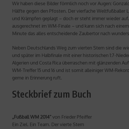
Wir haben diese Bilder förmlich noch vor Augen: Gonzalo
Hälfte gegen den Pfosten. Der vierfache Weltfußballer L
und Krämpfen geplagt – doch er steht immer wieder auf. O
ausgerechnet im WM-Finale – und kann sich nach einem Kn
Minute das alles entscheidende Zaubertor nach wundersc
Neben Deutschlands Weg zum vierten Stern sind die wic
und später im Halbfinale mit einer historischen 1:7-Nie
Algerien und Costa Rica überraschen mit glänzenden Auf
WM-Treffer 15 und 16 und ist somit alleiniger WM-Rekor
gerne in Erinnerung ruft.
Steckbrief zum Buch
„Fußball WM 2014“
von Frieder Pfeiffer
Ein Ziel. Ein Team. Der vierte Stern