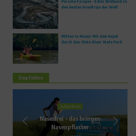
Porsche Escapes – Edler Bildband zu
den besten Roadtrips der Welt
Mitten in Miami: Mit dem Kajak
durch den Oleta River State Park
Empfohlen
Sports Inside
Kurzbericht – Seminar OS
Athletic Training