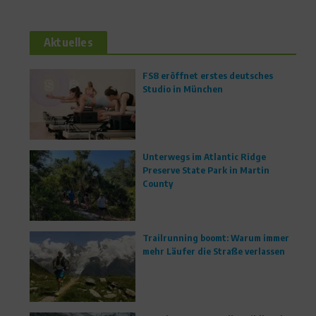
Aktuelles
FS8 eröffnet erstes deutsches
Studio in München
Unterwegs im Atlantic Ridge
Preserve State Park in Martin
County
Trailrunning boomt: Warum immer
mehr Läufer die Straße verlassen