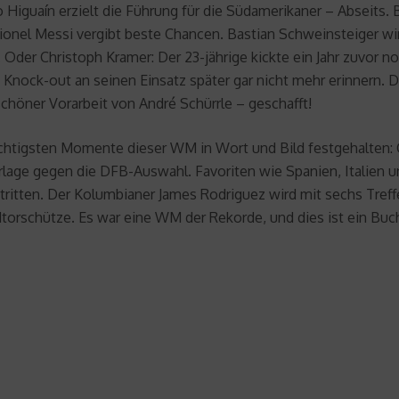
 Higuaín erzielt die Führung für die Südamerikaner – Abseits.
ionel Messi vergibt beste Chancen. Bastian Schweinsteiger wird
der Christoph Kramer: Der 23-jährige kickte ein Jahr zuvor noc
ock-out an seinen Einsatz später gar nicht mehr erinnern. Dan
höner Vorarbeit von André Schürrle – geschafft!
htigsten Momente dieser WM in Wort und Bild festgehalten: Ga
derlage gegen die DFB-Auswahl. Favoriten wie Spanien, Italien 
tritten. Der Kolumbianer James Rodriguez wird mit sechs Tref
dtorschütze. Es war eine WM der Rekorde, und dies ist ein Buc