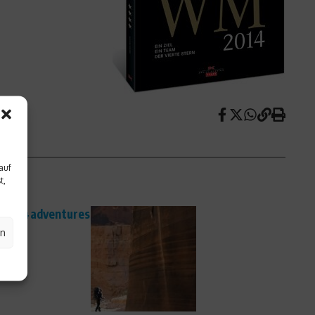
auf
t,
spots4adventures
en