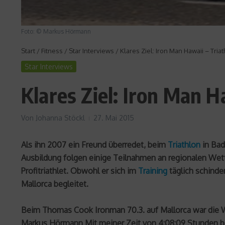
Foto: © Markus Hörmann
Start
/
Fitness
/
Star Interviews
/
Klares Ziel: Iron Man Hawaii – Tri
Star Interviews
Klares Ziel: Iron Man 
Von
Johanna Stöckl
27. Mai 2015
Als ihn 2007 ein Freund überredet, beim
Triathlon
in Bad
Ausbildung folgen einige Teilnahmen an regionalen Wett
Profitriathlet. Obwohl er sich im
Training
täglich schinde
Mallorca begleitet.
Beim Thomas Cook Ironman 70.3. auf Mallorca war die Wel
Markus Hörmann Mit meiner Zeit von 4:08:09 Stunden bin 