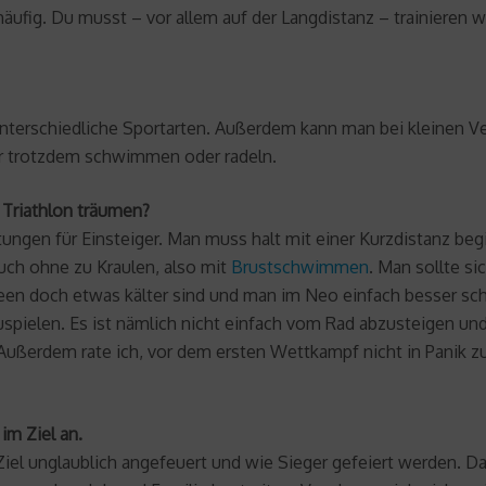
ufig. Du musst – vor allem auf der Langdistanz – trainieren w
i unterschiedliche Sportarten. Außerdem kann man bei kleinen 
er trotzdem schwimmen oder radeln.
 Triathlon träumen?
tungen für Einsteiger. Man muss halt mit einer Kurzdistanz be
uch ohne zu Kraulen, also mit
Brustschwimmen
. Man sollte si
een doch etwas kälter sind und man im Neo einfach besser sc
pielen. Es ist nämlich nicht einfach vom Rad abzusteigen und 
Außerdem rate ich, vor dem ersten Wettkampf nicht in Panik zu v
im Ziel an.
iel unglaublich angefeuert und wie Sieger gefeiert werden. Das g