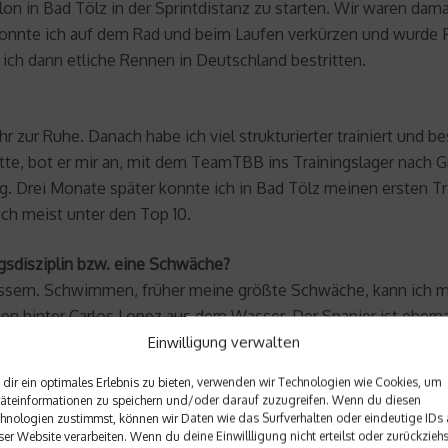
on in Bad Tölz in der Sprintdistanz zu starten. Wir waren da
nte ich auf dem Rad und beim Laufen verkürzen und wurde Fünf
ch dann etliche Rennen in Deutschland bestritten.
hr zur Ruhe. Danach habe ich viel strukturierter trainiert un
, bot er mir an, mit dem TeamTBB ins Trainingslager nach Gran 
. Drei Monate später konnte ich in Bad Tölz meinen ersten Tria
ch meist unter den Top 10.
gsdisziplin bzw. eine Schwäche?
rbessern. Schwimmen, früher meine größte Schwäche, kann ich m
den hinter Carlos Lopez aus dem Wasser. Der Spanier ist ehe
Einwilligung verwalten
dir ein optimales Erlebnis zu bieten, verwenden wir Technologien wie Cookies, um
hlet?
äteinformationen zu speichern und/oder darauf zuzugreifen. Wenn du diesen
e Blöcke drin.
hnologien zustimmst, können wir Daten wie das Surfverhalten oder eindeutige IDs 
ser Website verarbeiten. Wenn du deine Einwillligung nicht erteilst oder zurückziehs