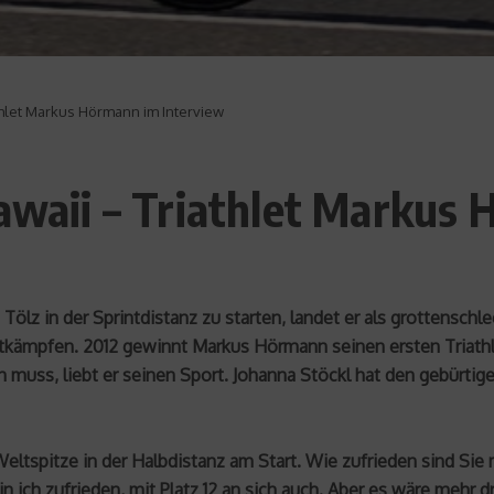
athlet Markus Hörmann im Interview
Hawaii – Triathlet Markus
 Tölz in der Sprintdistanz zu starten, landet er als grottensch
kämpfen. 2012 gewinnt Markus Hörmann seinen ersten Triathlon
n muss, liebt er seinen Sport. Johanna Stöckl hat den gebürt
tspitze in der Halbdistanz am Start. Wie zufrieden sind Sie m
ich zufrieden, mit Platz 12 an sich auch. Aber es wäre mehr d