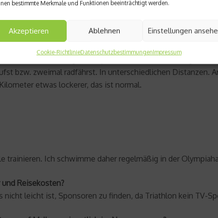
nen bestimmte Merkmale und Funktionen beeinträchtigt werden.
en trainiere ich, je nach
Belastung
, zwischen 28 und 35 Stun
Akzeptieren
Ablehnen
Einstellungen anseh
Cookie-Richtlinie
Datenschutzbestimmungen
Impressum
e im Wasser. Dazu gibt es spezielle Lauf- oder Radtage, also
t bzw. zweimal radfährst. In unterschiedlichen Distanzen. 
ilometer etwas lockerer, das ist normal.
lle trainieren. Ich schwimme daher regelmäßig in der Olympiah
er und Reisekosten?
nicht leicht ist, Sponsoren zu finden, da Triathlon kein TV-Sp