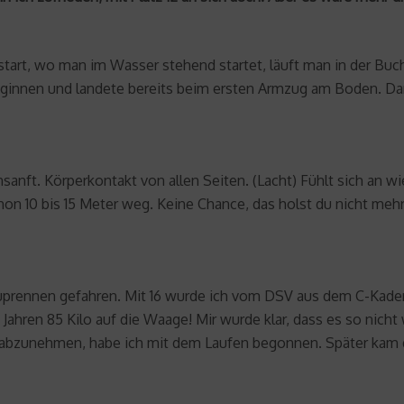
art, wo man im Wasser stehend startet, läuft man in der Buch
ginnen und landete bereits beim ersten Armzug am Boden. Dann
nft. Körperkontakt von allen Seiten. (Lacht) Fühlt sich an wi
on 10 bis 15 Meter weg. Keine Chance, das holst du nicht mehr
acuprennen gefahren. Mit 16 wurde ich vom DSV aus dem C-Kader
ahren 85 Kilo auf die Waage! Mir wurde klar, dass es so nicht w
abzunehmen, habe ich mit dem Laufen begonnen. Später kam 