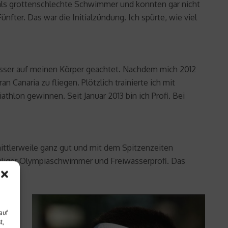
mals grottenschlechte Schwimmer und konnten gar nicht
ter. Das war die Initialzündung. Ich spürte, wie viel
d besser auf meinen Körper geachtet. Nachdem mich 2012
Canaria zu fliegen. Plötzlich trainierte ich mit
thlon gewinnen. Seit Januar 2013 bin ich Profi. Bei
ittlerweile ganz gut und mit dem Spitzenzeiten
maliger Olympiaschwimmer und Freiwasserprofi. Das
auf
t,