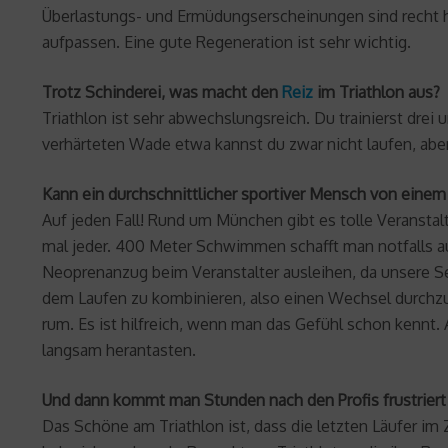
Überlastungs- und Ermüdungserscheinungen sind recht hä
aufpassen. Eine gute Regeneration ist sehr wichtig.
Trotz Schinderei, was macht den
Reiz
im Triathlon aus?
Triathlon ist sehr abwechslungsreich. Du trainierst dre
verhärteten Wade etwa kannst du zwar nicht laufen, ab
Kann ein durchschnittlicher sportiver Mensch von einem
Auf jeden Fall! Rund um München gibt es tolle Veranstal
mal jeder. 400 Meter Schwimmen schafft man notfalls a
Neoprenanzug beim Veranstalter ausleihen, da unsere S
dem Laufen zu kombinieren, also einen Wechsel durchzus
rum. Es ist hilfreich, wenn man das Gefühl schon kennt. 
langsam herantasten.
Und dann kommt man Stunden nach den Profis frustriert 
Das Schöne am Triathlon ist, dass die letzten Läufer im Z