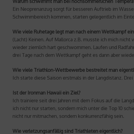
Warum schwimmt man bei hochsommerlichen Temperatur
Ein Neoprenanzug sorgt für besseren Auftrieb im Wasser
Schwimmbereich kommen, starten gelegentlich im Eintei
Wie viele Ruhetage legt man nach einem Wettkampf ein
(Lacht) Keinen. Auf Mallorca z.B. musste ich mich nicht 
wieder ziemlich hart geschwommen. Laufen und Radfahren
drei Tage nach dem Wettkampf geht es dann aber wieder 
Wie viele Triathlon-Wettbewerbe bestreitet man eigentli
Ich starte diese Saison erstmals in der Langdistanz. Dre
Ist der Ironman Hawaii ein Ziel?
Ich trainiere seit drei Jahren mit dem Fokus auf die Langd
ich nicht nur starten, sondern mich unter die Top 10 sch
nicht nur mitmachen, sondern konkurrenzfähig sein.
Wie verletzungsanfällig sind Triathleten eigentlich?