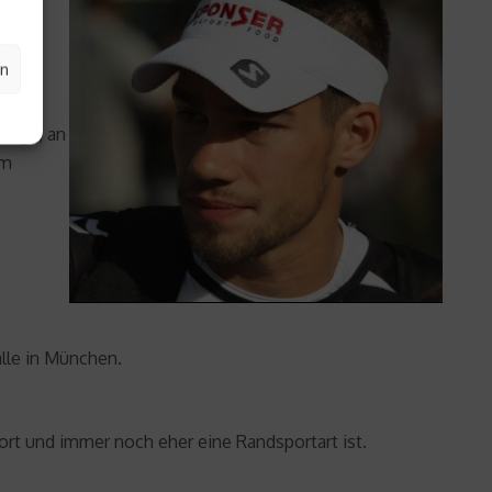
den.
en
 Tage, an
Am
alle in München.
ort und immer noch eher eine Randsportart ist.