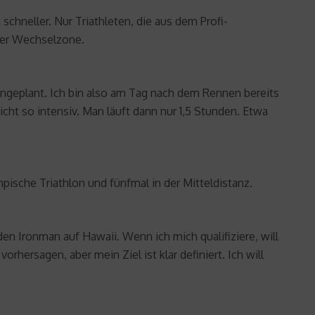
hneller. Nur Triathleten, die aus dem Profi-
der Wechselzone.
eingeplant. Ich bin also am Tag nach dem Rennen bereits
ht so intensiv. Man läuft dann nur 1,5 Stunden. Etwa
mpische Triathlon und fünfmal in der Mitteldistanz.
o den Ironman auf Hawaii. Wenn ich mich qualifiziere, will
hersagen, aber mein Ziel ist klar definiert. Ich will