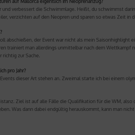
en auf Mallorca eigentlich im Neoprenanzug?
 und verbessert die Schwimmlage. Heißt, du schwimmst darin sc
ler, verzichten auf den Neopren und sparen so etwas Zeit in 
?
voll abschießen, der Event war nicht als mein Saisonhighlight 
 trainiert man allerdings unmittelbar nach dem Wettkampf nic
richtig zur Sache.
ch pro Jahr?
i Events dieser Art stehen an. Zweimal starte ich bei einem oly
istanz. Ziel ist auf alle Fälle die Qualifikation für die WM, als
ieben. Was dann dabei endgültig herauskommt, kann man nicht vor