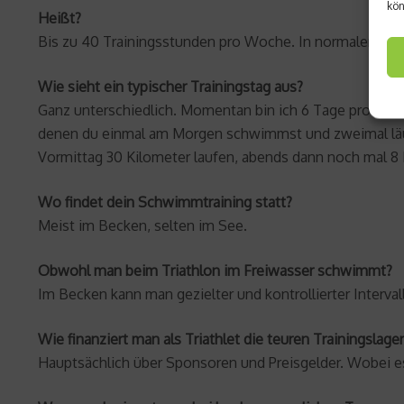
kön
Heißt?
Bis zu 40 Trainingsstunden pro Woche. In normalen Woch
Wie sieht ein typischer Trainingstag aus?
Ganz unterschiedlich. Momentan bin ich 6 Tage pro Woch
denen du einmal am Morgen schwimmst und zweimal läufs
Vormittag 30 Kilometer laufen, abends dann noch mal 8 K
Wo findet dein Schwimmtraining statt?
Meist im Becken, selten im See.
Obwohl man beim Triathlon im Freiwasser schwimmt?
Im Becken kann man gezielter und kontrollierter Interva
Wie finanziert man als Triathlet die teuren Trainingslag
Hauptsächlich über Sponsoren und Preisgelder. Wobei es 