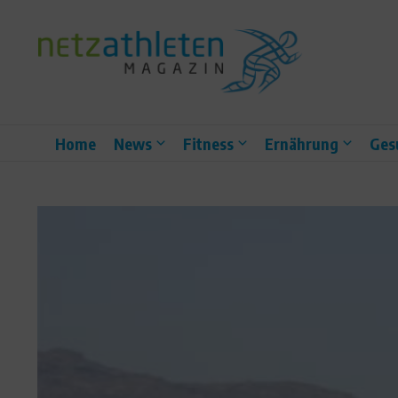
Zum Inhalt springen
Home
News
Fitness
Ernährung
Ges