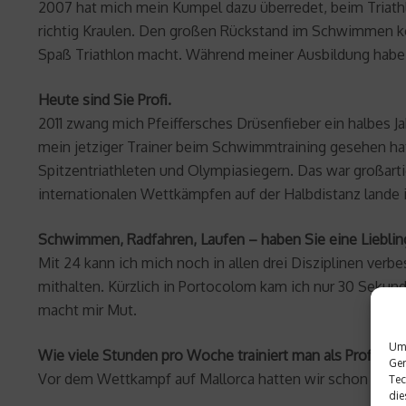
2007 hat mich mein Kumpel dazu überredet, beim Triathl
richtig Kraulen. Den großen Rückstand im Schwimmen kon
Spaß Triathlon macht. Während meiner Ausbildung habe i
Heute sind Sie Profi.
2011 zwang mich Pfeiffersches Drüsenfieber ein halbes Ja
mein jetziger Trainer beim Schwimmtraining gesehen hatte
Spitzentriathleten und Olympiasiegern. Das war großartig
internationalen Wettkämpfen auf der Halbdistanz lande i
Schwimmen, Radfahren, Laufen – haben Sie eine Lieblin
Mit 24 kann ich mich noch in allen drei Disziplinen ve
mithalten. Kürzlich in Portocolom kam ich nur 30 Sekun
macht mir Mut.
Um 
Wie viele Stunden pro Woche trainiert man als Profitriat
Ger
Vor dem Wettkampf auf Mallorca hatten wir schon brutal
Tec
die