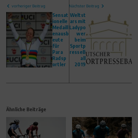
vorheriger Beitrag
Nächster Beitrag
Sensat
Weltst
ionelle
ars mit
Medaill
Ladypo
enausb
wer
eute
beim
für
Sportp
Para
resseB
Radsp
all
ortler
2019
Ähnliche Beiträge