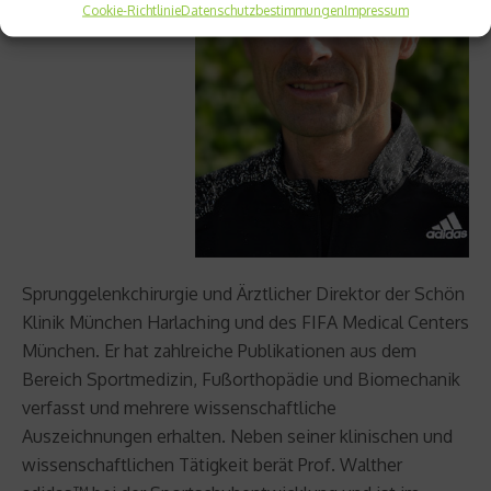
Cookie-Richtlinie
Datenschutzbestimmungen
Impressum
Sprunggelenkchirurgie und Ärztlicher Direktor der Schön
Klinik München Harlaching und des FIFA Medical Centers
München. Er hat zahlreiche Publikationen aus dem
Bereich Sportmedizin, Fußorthopädie und Biomechanik
verfasst und mehrere wissenschaftliche
Auszeichnungen erhalten. Neben seiner klinischen und
wissenschaftlichen Tätigkeit berät Prof. Walther