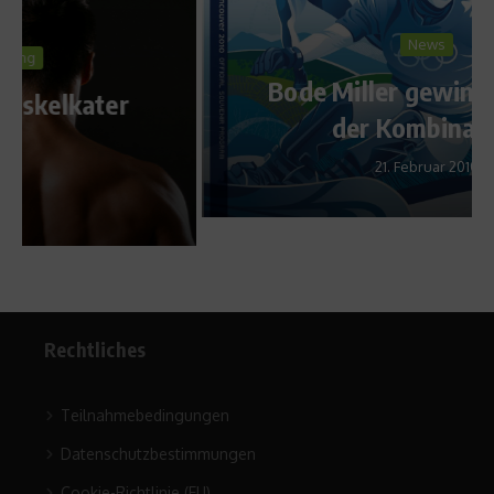
News
Bode Miller gewinnt Gold in
der Kombination
21. Februar 2010
Rechtliches
Teilnahmebedingungen
Datenschutzbestimmungen
Cookie-Richtlinie (EU)