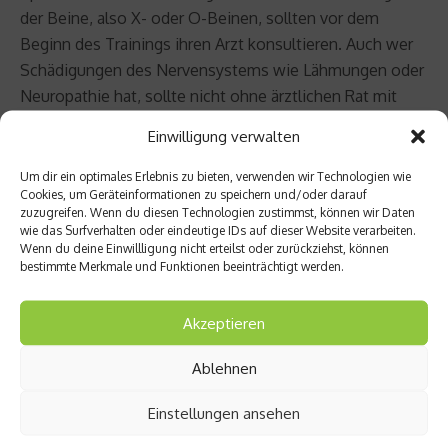
der Beine, also X- oder O-Beinen, sollten vor dem
Beginn des Trainings ihren Arzt konsultieren. Auch wer
Schädigungen des Nervensystems wie Lähmungen oder
Neuropathie hat, sollte nicht ohne ärztlichen Rat mit
dem Laufen beginnen. Gleiches gilt für Menschen, die
Einwilligung verwalten
für mehrere Jahre mit dem Sport pausiert haben.
Teilweise gelingt der Einstieg in den Laufsport über
Um dir ein optimales Erlebnis zu bieten, verwenden wir Technologien wie
Cookies, um Geräteinformationen zu speichern und/oder darauf
Nordic Walking oder Training am Cross-Trainer.
zuzugreifen. Wenn du diesen Technologien zustimmst, können wir Daten
wie das Surfverhalten oder eindeutige IDs auf dieser Website verarbeiten.
Zur Person: Prof. Dr. med. Markus Walther, Schön Klinik
Wenn du deine Einwillligung nicht erteilst oder zurückziehst, können
bestimmte Merkmale und Funktionen beeinträchtigt werden.
München Harlaching:
Akzeptieren
Prof. Dr. med.
Markus Walther ist
Ablehnen
Chefarzt der
Abteilung für Fuß-
Einstellungen ansehen
und