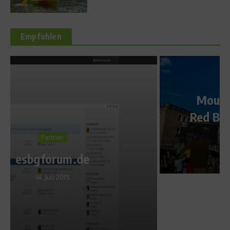
Empfohlen
Sports Inside
Mountainbike: Video vom
Red Bull District Ride 2011 in
Nürnberg
14. September 2011