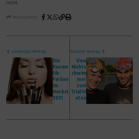
nicht.
Beitrag teilen
vorheriger Beitrag
Nächster Beitrag
Die
Vom
Kosme
Nichts
tik-
chwim
Farben
mer
im
zum
Herbst
Triathl
2011
eten