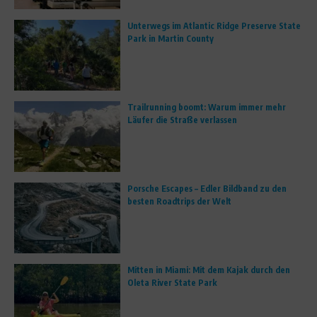
Unterwegs im Atlantic Ridge Preserve State
Park in Martin County
Trailrunning boomt: Warum immer mehr
Läufer die Straße verlassen
Porsche Escapes – Edler Bildband zu den
besten Roadtrips der Welt
Mitten in Miami: Mit dem Kajak durch den
Oleta River State Park