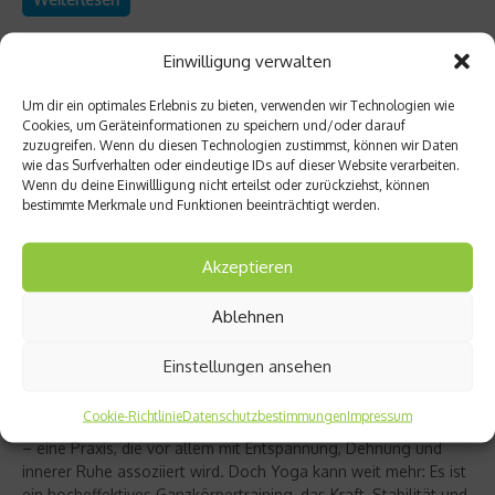
Einwilligung verwalten
Um dir ein optimales Erlebnis zu bieten, verwenden wir Technologien wie
Cookies, um Geräteinformationen zu speichern und/oder darauf
zuzugreifen. Wenn du diesen Technologien zustimmst, können wir Daten
wie das Surfverhalten oder eindeutige IDs auf dieser Website verarbeiten.
Wenn du deine Einwillligung nicht erteilst oder zurückziehst, können
bestimmte Merkmale und Funktionen beeinträchtigt werden.
Akzeptieren
Ablehnen
Richtig trainieren
Christine Bielecki über ihr Buch „Yoga Power“
Einstellungen ansehen
– Kraft trifft Achtsamkeit
Cookie-Richtlinie
Datenschutzbestimmungen
Impressum
Yoga gilt für viele als sanfter Ausgleich zum hektischen Alltag
– eine Praxis, die vor allem mit Entspannung, Dehnung und
innerer Ruhe assoziiert wird. Doch Yoga kann weit mehr: Es ist
ein hocheffektives Ganzkörpertraining, das Kraft, Stabilität und