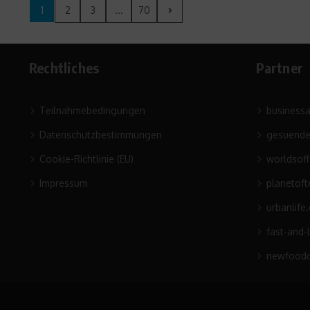
1
2
3
...
70
Rechtliches
Partner
Teilnahmebedingungen
business
Datenschutzbestimmungen
gesuende
Cookie-Richtlinie (EU)
worldsof
Impressum
planetoft
urbanlife
fast-and-
newfoodc