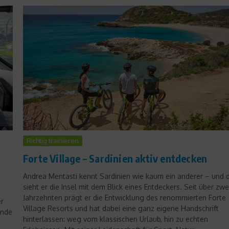
Star Interviews
Entspannt im Weltcupmodus
– Eric Frenzels Kolumne
Richtig trainieren
5. Dezember 2014
g
Forte Village – Sardinien aktiv entdecken
Andrea Mentasti kennt Sardinien wie kaum ein anderer – und 
sieht er die Insel mit dem Blick eines Entdeckers. Seit über zwe
Jahrzehnten prägt er die Entwicklung des renommierten Forte
er
Village Resorts und hat dabei eine ganz eigene Handschrift
ende
hinterlassen: weg vom klassischen Urlaub, hin zu echten