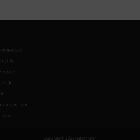
andmore.de
rnet.de
food.de
ech.de
.de
luxurious.com
ity.de
Copyright © 2026 Netzathleten