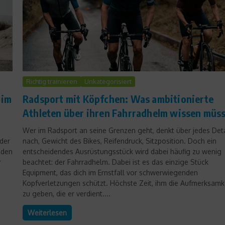
Richtig trainieren
Unkategorisiert
 im
Radsport mit Köpfchen: Was ambitionierte
Athleten über ihren Fahrradhelm wissen müs
Wer im Radsport an seine Grenzen geht, denkt über jedes Deta
 der
nach, Gewicht des Bikes, Reifendruck, Sitzposition. Doch ein
 den
entscheidendes Ausrüstungsstück wird dabei häufig zu wenig
r
beachtet: der Fahrradhelm. Dabei ist es das einzige Stück
Equipment, das dich im Ernstfall vor schwerwiegenden
Kopfverletzungen schützt. Höchste Zeit, ihm die Aufmerksamk
zu geben, die er verdient....
Weiterlesen