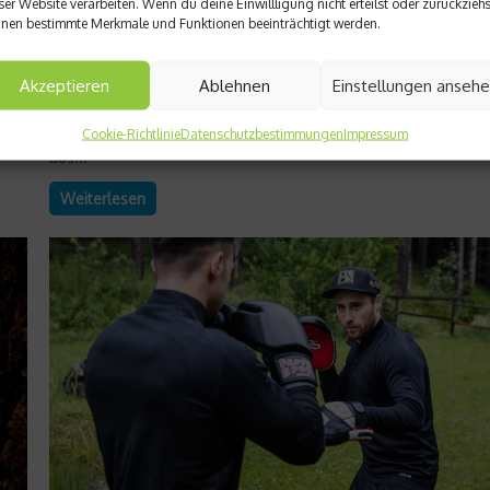
ser Website verarbeiten. Wenn du deine Einwillligung nicht erteilst oder zurückziehs
Ein schneller Pass, ein präziser Schlag, ein geübter Blick – viel
nen bestimmte Merkmale und Funktionen beeinträchtigt werden.
sportliche Leistungen beginnen nicht in den Muskeln, sondern
en
Auge. Visuelle Leistungsfähigkeit ist ein oft unterschätzter Tei
Akzeptieren
Ablehnen
Einstellungen anseh
ur
des Trainings, obwohl sie entscheidend darüber bestimmt, wie
schnell Reize erkannt und Bewegungen umgesetzt werden. O
Teamsport, beim Schießen oder im Alltag – das Zusammenspi
Cookie-Richtlinie
Datenschutzbestimmungen
Impressum
aus...
Weiterlesen