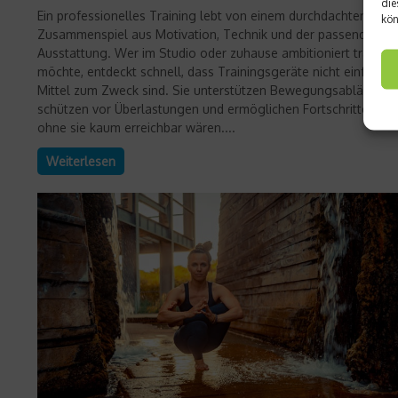
die
Ein professionelles Training lebt von einem durchdachten
kön
Zusammenspiel aus Motivation, Technik und der passenden
Ausstattung. Wer im Studio oder zuhause ambitioniert trainier
möchte, entdeckt schnell, dass Trainingsgeräte nicht einfach n
Mittel zum Zweck sind. Sie unterstützen Bewegungsabläufe,
schützen vor Überlastungen und ermöglichen Fortschritte, die
ohne sie kaum erreichbar wären....
Weiterlesen