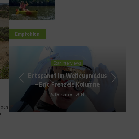
Empfohlen
Aufgedeckt
So entsteht der Tinnitus
5. Januar 2010
doch
i