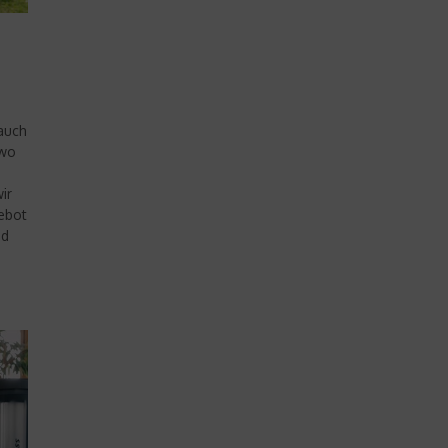
 auch
 wo
ir
ebot
nd