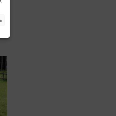
t,
e
 im
l
en
b im
el