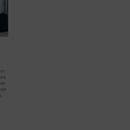
ern
eine
ber
zeln
n