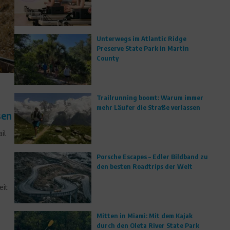
Unterwegs im Atlantic Ridge
Preserve State Park in Martin
County
Trailrunning boomt: Warum immer
mehr Läufer die Straße verlassen
sen
il
Porsche Escapes – Edler Bildband zu
den besten Roadtrips der Welt
eit
Mitten in Miami: Mit dem Kajak
durch den Oleta River State Park