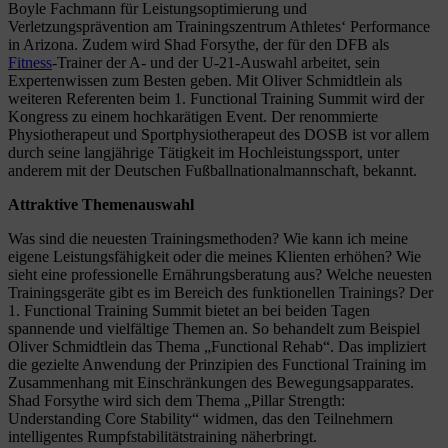
Boyle Fachmann für Leistungsoptimierung und
Verletzungsprävention am Trainingszentrum Athletes‘ Performance
in Arizona. Zudem wird Shad Forsythe, der für den DFB als
Fitness
-Trainer der A- und der U-21-Auswahl arbeitet, sein
Expertenwissen zum Besten geben. Mit Oliver Schmidtlein als
weiteren Referenten beim 1. Functional Training Summit wird der
Kongress zu einem hochkarätigen Event. Der renommierte
Physiotherapeut und Sportphysiotherapeut des DOSB ist vor allem
durch seine langjährige Tätigkeit im Hochleistungssport, unter
anderem mit der Deutschen Fußballnationalmannschaft, bekannt.
Attraktive Themenauswahl
Was sind die neuesten Trainingsmethoden? Wie kann ich meine
eigene Leistungsfähigkeit oder die meines Klienten erhöhen? Wie
sieht eine professionelle Ernährungsberatung aus? Welche neuesten
Trainingsgeräte gibt es im Bereich des funktionellen Trainings? Der
1. Functional Training Summit bietet an bei beiden Tagen
spannende und vielfältige Themen an. So behandelt zum Beispiel
Oliver Schmidtlein das Thema „Functional Rehab“. Das impliziert
die gezielte Anwendung der Prinzipien des Functional Training im
Zusammenhang mit Einschränkungen des Bewegungsapparates.
Shad Forsythe wird sich dem Thema „Pillar Strength:
Understanding Core Stability“ widmen, das den Teilnehmern
intelligentes Rumpfstabilitätstraining näherbringt.