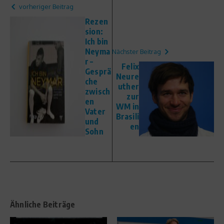
vorheriger Beitrag
Rezen
sion:
Ich bin
Neyma
Nächster Beitrag
r –
Felix
Gesprä
Neure
che
uther
zwisch
zur
en
WM in
Vater
Brasili
und
en
Sohn
Ähnliche Beiträge