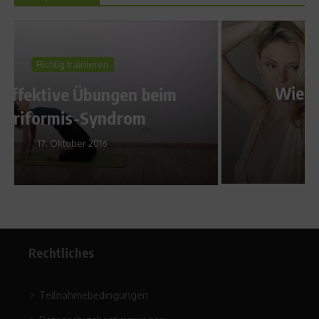
Body & Soul
Wie Frauen Desinteresse
signalisieren
11. Februar 2010
Rechtliches
Teilnahmebedingungen