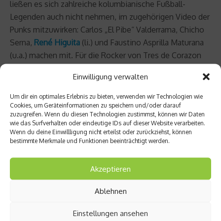
ließen es sich zahlreiche kolumbianische Fußball-
Legenden auch nicht nehmen, im zugehörigen Video der
Punks mitzuwirken: Carlos „El Pibe“ Valderrama, Chicho
Serna,
René Higuita
(li.) und Faustino Asprilla Maturana
(u.a.) machen mit. Für die Rocker von Tres de Corazon
ist damit ein absoluter Traum in Erfüllung gegangen, wie
Einwilligung verwalten
der Schlagzeuger der Band,
Andres Felipe Munoz
(re.),
im Gespräch mit uns verriet: „Gemeinsam mit unseren
Um dir ein optimales Erlebnis zu bieten, verwenden wir Technologien wie
Cookies, um Geräteinformationen zu speichern und/oder darauf
Jugendidolen ein Video zu drehen, war schon
zuzugreifen. Wenn du diesen Technologien zustimmst, können wir Daten
herausragend. Dass wir damit nun einen solchen Erfolg
wie das Surfverhalten oder eindeutige IDs auf dieser Website verarbeiten.
haben und in einem Zug mit diesen Persönlichkeiten
Wenn du deine Einwillligung nicht erteilst oder zurückziehst, können
bestimmte Merkmale und Funktionen beeinträchtigt werden.
genannt werden, damit geht ein absoluter Traum in
Erfüllung.“
Akzeptieren
Ablehnen
Herausgekommen ist ein wirklich sehenswertes Video,
Einstellungen ansehen
das wir Euch – mit dem kleinen Seitenhieb auf Melanie