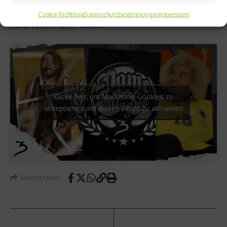
Müller und Co: Seht ihr Kollegen, so wird das gemacht! –
Cookie-Richtlinie
Datenschutzbestimmungen
Impressum
nicht vorenthalten wollen:
Klicke hier, um Marketing-Cookies zu
akzeptieren und diesen Inhalt zu aktivieren
Beitrag teilen