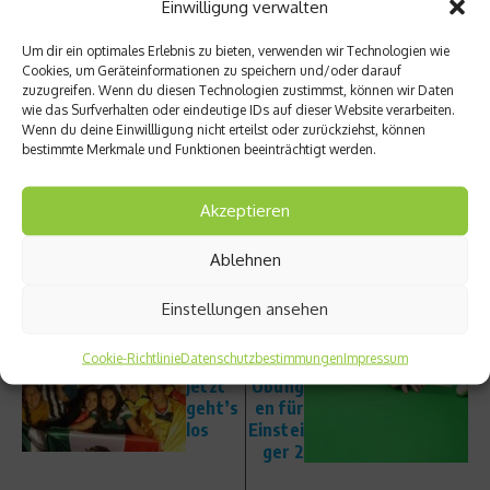
Einwilligung verwalten
Mannschaft hervorragend spielen wird. Ich wünsche mir
einen Sieg im deutsch-brasilianischen Finale.“
Um dir ein optimales Erlebnis zu bieten, verwenden wir Technologien wie
Cookies, um Geräteinformationen zu speichern und/oder darauf
zuzugreifen. Wenn du diesen Technologien zustimmst, können wir Daten
Quelle: DOSB Presse
wie das Surfverhalten oder eindeutige IDs auf dieser Website verarbeiten.
Wenn du deine Einwillligung nicht erteilst oder zurückziehst, können
Beitrag teilen
bestimmte Merkmale und Funktionen beeinträchtigt werden.
Akzeptieren
Ablehnen
vorheriger Beitrag
Nächster Beitrag
Road
Snook
Einstellungen ansehen
to Rio:
er-
Brasili
Trainin
Cookie-Richtlinie
Datenschutzbestimmungen
Impressum
en –
g –
jetzt
Übung
geht’s
en für
los
Einstei
ger 2