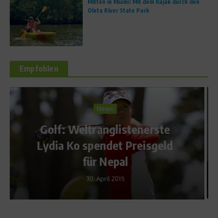
Mitten in Miami: Mit dem Kajak durch den
Oleta River State Park
Empfohlen
Reise & Freizeit
ste
Bike Trail Tirol: Schlag den
eld
Obwaller
29. September 2009