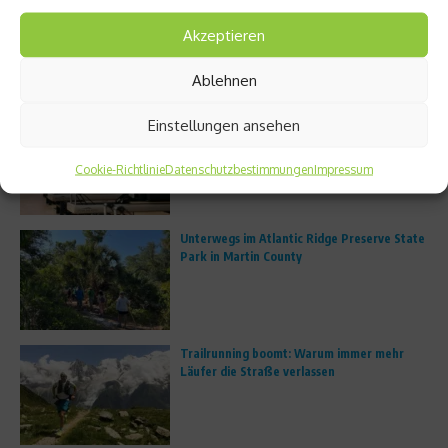
2. April 2026
27. März 2026
Akzeptieren
Aktuelles
Ablehnen
Einstellungen ansehen
FS8 eröffnet erstes deutsches Studio in
München
Cookie-Richtlinie
Datenschutzbestimmungen
Impressum
Unterwegs im Atlantic Ridge Preserve State
Park in Martin County
Trailrunning boomt: Warum immer mehr
Läufer die Straße verlassen