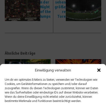
n der
sehen
Night
größe
of the
re
Jumps
Tore
Ähnliche Beiträge
Einwilligung verwalten
Um dir ein optimales Erlebnis zu bieten, verwenden wir Technologien wie
Cookies, um Geräteinformationen zu speichern und/oder darauf
zuzugreifen. Wenn du diesen Technologien zustimmst, können wir Daten
wie das Surfverhalten oder eindeutige IDs auf dieser Website verarbeiten.
Beachcomber: Comeback des
Hamburger Verein will das längste
Wenn du deine Einwillligung nicht erteilst oder zurückziehst, können
Trailrunning-Events im Indischen
Handballspiel der Welt austrage
bestimmte Merkmale und Funktionen beeinträchtigt werden.
Ozean
...