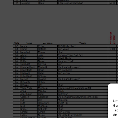
Um 
Ger
Tec
die