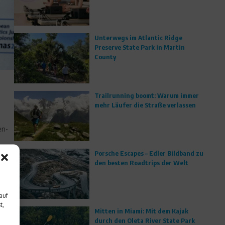
Unterwegs im Atlantic Ridge
Preserve State Park in Martin
County
Trailrunning boomt: Warum immer
mehr Läufer die Straße verlassen
en-
dern
Porsche Escapes – Edler Bildband zu
e-
den besten Roadtrips der Welt
auf
t,
Mitten in Miami: Mit dem Kajak
durch den Oleta River State Park