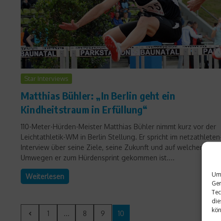
Star Interviews
Matthias Bühler: „In Berlin geht ein
Kindheitstraum in Erfüllung“
110-Meter-Hürden-Meister Matthias Bühler nimmt kurz vor der
Leichtathletik-WM in Berlin Stellung. Er spricht im netzathleten
Interview über seine Ziele, seine Zukunft und auf welchen
Umwegen er zum Hürdensprint gekommen ist....
Um 
Weiterlesen
Ger
Tec
die
kön
1
...
8
9
10