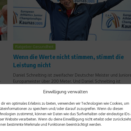
Ratgeber Gesundheit
Wenn die Werte nicht stimmen, stimmt die
Leistung nicht
Daniel Schnelting ist zweifacher Deutscher Meister und Junior
-
Europameister über 200 Meter. Und Daniel Schnelting ist
Diabetiker. Damit ist der Sprinter nicht nur ein Top-Athlet, son
Einwilligung verwalten
auch der beste Beweis, dass man trotz Diabetes zu Weltklass
Leistungen fähig ist....
dir ein optimales Erlebnis zu bieten, verwenden wir Technologien wie Cookies, um
äteinformationen zu speichern und/oder darauf zuzugreifen. Wenn du diesen
Weiterlesen
hnologien zustimmst, können wir Daten wie das Surfverhalten oder eindeutige IDs 
ser Website verarbeiten. Wenn du deine Einwillligung nicht erteilst oder zurückziehs
nen bestimmte Merkmale und Funktionen beeinträchtigt werden.