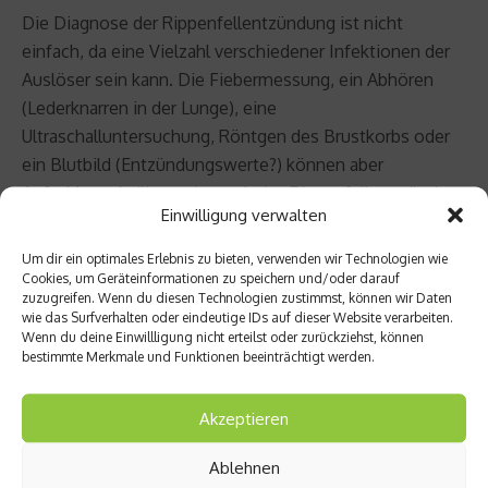
Die Diagnose der Rippenfellentzündung ist nicht
einfach, da eine Vielzahl verschiedener Infektionen der
Auslöser sein kann. Die Fiebermessung, ein Abhören
(Lederknarren in der Lunge), eine
Ultraschalluntersuchung, Röntgen des Brustkorbs oder
ein Blutbild (Entzündungswerte?) können aber
Aufschluss darüber geben, ob das Rippenfell entzündet
Einwilligung verwalten
ist.
Um dir ein optimales Erlebnis zu bieten, verwenden wir Technologien wie
Als
Therapie
muss man die grundlegende Erkrankung in
Cookies, um Geräteinformationen zu speichern und/oder darauf
zuzugreifen. Wenn du diesen Technologien zustimmst, können wir Daten
den Griff bekommen. Dann kann auch die Entzündung
wie das Surfverhalten oder eindeutige IDs auf dieser Website verarbeiten.
der Pleura abklingen. Antibiotika helfen dann, wenn eine
Wenn du deine Einwillligung nicht erteilst oder zurückziehst, können
bestimmte Merkmale und Funktionen beeinträchtigt werden.
bakterielle Grunderkrankung vorliegt. Wichtig ist vor
allem die Schmerztherapie, damit Du weitestgehend
schmerzfrei durchatmen kannst. Eine unvollständige
Akzeptieren
Belüftung der Lunge begünstigt einen sekundären
Ablehnen
Infekt, der die Gesamtsituation dann verschlechtert.