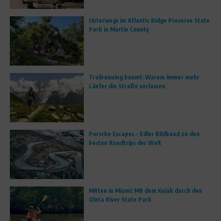
Unterwegs im Atlantic Ridge Preserve State
Park in Martin County
Trailrunning boomt: Warum immer mehr
Läufer die Straße verlassen
Porsche Escapes – Edler Bildband zu den
besten Roadtrips der Welt
Mitten in Miami: Mit dem Kajak durch den
Oleta River State Park