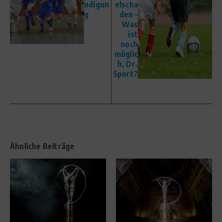
ndigun
elscha
g
den –
Was
ist
noch
möglic
h, Dr.
Sport?
Ähnliche Beiträge