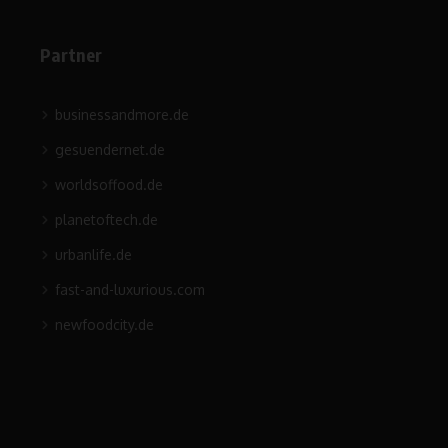
Partner
businessandmore.de
gesuendernet.de
worldsoffood.de
planetoftech.de
urbanlife.de
fast-and-luxurious.com
newfoodcity.de