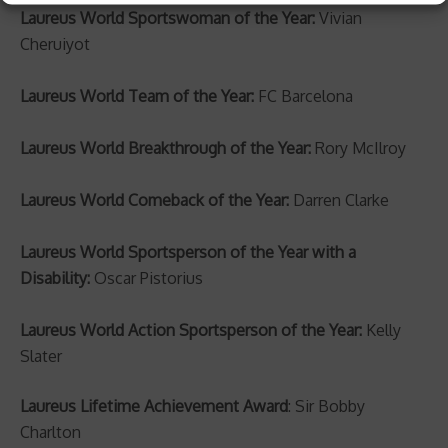
Laureus World Sportswoman of the Year:
Vivian
Cheruiyot
Laureus World Team of the Year:
FC Barcelona
Laureus World Breakthrough of the Year:
Rory McIlroy
Laureus World Comeback of the Year:
Darren Clarke
Laureus World Sportsperson of the Year with a
Disability:
Oscar Pistorius
Laureus World Action Sportsperson of the Year:
Kelly
Slater
Laureus Lifetime Achievement Award
: Sir Bobby
Charlton