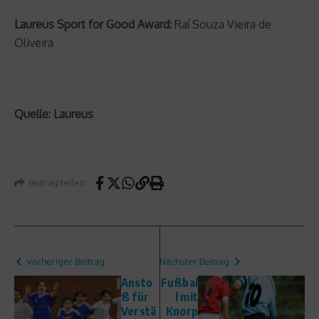
Laureus Sport for Good Award:
Raí Souza Vieira de
Oliveira
Quelle: Laureus
Beitrag teilen
vorheriger Beitrag
Nächster Beitrag
Ansto
Fußbal
ß für
l mit
Verstä
Knorp