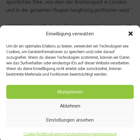
sportliches Erbe, von dem der Breitensport in London
und in der gesamten Region langfristig profitieren wird.“
Unterstützt wurde er von Premierminister Cameron: „Ich
Einwilligung verwalten
freue mich, dass die Laureus World Sports Awards 2012
in London abgehalten werden. Diese Awards würdigen
Um dir ein optimales Erlebnis zu bieten, verwenden wir Technologien wie
die besten Sportlerinnen und Sportler der Welt und
Cookies, um Geräteinformationen zu speichern und/oder darauf
zuzugreifen. Wenn du diesen Technologien zustimmst, können wir Daten
unterstreichen die unglaubliche Macht des Sports, das
wie das Surfverhalten oder eindeutige IDs auf dieser Website verarbeiten.
Leben einzelner Menschen und ganzer Gemeinschaften
Wenn du deine Einwillligung nicht erteilst oder zurückziehst, können
rund um den Globus zu verändern. Ich kann mir keinen
bestimmte Merkmale und Funktionen beeinträchtigt werden.
besseren Start für unser Olympiajahr vorstellen.“
Akzeptieren
Ablehnen
Die Preisträger im Überblick:
Einstellungen ansehen
Laureus World Sportsman of the Year:
Novak Djokovi?
Cookie-Richtlinie
Datenschutzbestimmungen
Impressum