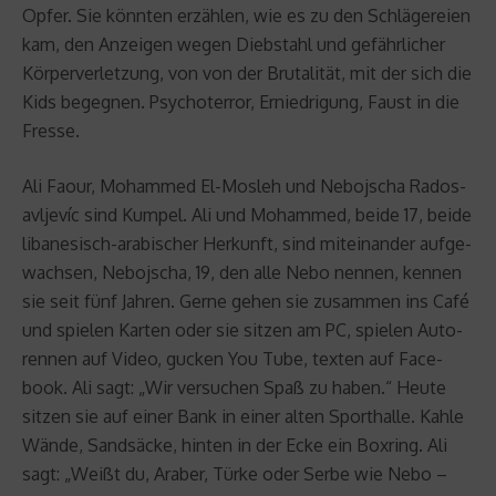
Opfer. Sie könn­ten er­zäh­len, wie es zu den Schlä­ge­rei­en
kam, den An­zei­gen wegen Dieb­stahl und ge­fähr­li­cher
Kör­per­ver­let­zung, von von der Bru­ta­li­tät, mit der sich die
Kids be­geg­nen. Psy­cho­ter­ror, Er­nied­ri­gung, Faust in die
Fres­se.
Ali Faour, Mo­ham­med El-Mos­leh und Ne­bo­j­scha Ra­do­s­
avljevíc sind Kum­pel. Ali und Mo­ham­med, beide 17, beide
li­ba­ne­sisch-ara­bi­scher Her­kunft, sind mit­ein­an­der auf­ge­
wach­sen, Ne­bo­j­scha, 19, den alle Nebo nen­nen, ken­nen
sie seit fünf Jah­ren. Gerne gehen sie zu­sam­men ins Café
und spie­len Kar­ten oder sie sit­zen am PC, spie­len Au­to­
ren­nen auf Video, gu­cken You Tube, tex­ten auf Face­
book. Ali sagt: „Wir ver­su­chen Spaß zu haben.“ Heute
sit­zen sie auf einer Bank in einer alten Sport­hal­le. Kahle
Wände, Sand­sä­cke, hin­ten in der Ecke ein Box­ring. Ali
sagt: „Weißt du, Ara­ber, Türke oder Serbe wie Nebo –