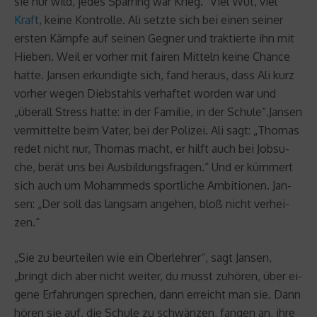
sie nur wild, jedes Spar­ring war Krieg.“ Viel Wut, viel
Kraft
, keine Kon­trol­le. Ali setz­te sich bei einen sei­ner
ers­ten Kämp­fe auf sei­nen Geg­ner und trak­tier­te ihn mit
Hie­ben. Weil er vor­her mit fai­ren Mit­teln keine Chan­ce
hatte. Jan­sen er­kun­dig­te sich, fand her­aus, dass Ali kurz
vor­her wegen Dieb­stahls ver­haf­tet wor­den war und
„über­all Stress hatte: in der Fa­mi­lie, in der Schu­le“.Jan­sen
ver­mit­tel­te beim Vater, bei der Po­li­zei. Ali sagt: „Tho­mas
redet nicht nur, Tho­mas macht, er hilft auch bei Job­su­
che, berät uns bei Aus­bil­dungs­fra­gen.“ Und er küm­mert
sich auch um Mo­ham­meds sport­li­che Am­bi­tio­nen. Jan­
sen: „Der soll das lang­sam an­ge­hen, bloß nicht ver­hei­
zen.“
„Sie zu be­ur­tei­len wie ein Ober­leh­rer“, sagt Jan­sen,
„bringt dich aber nicht wei­ter, du musst zu­hö­ren, über ei­
ge­ne Er­fah­run­gen spre­chen, dann er­reicht man sie. Dann
hören sie auf, die Schu­le zu schwän­zen, fan­gen an, ihre