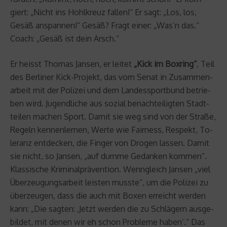
giert: „Nicht ins Hohl­kreuz fal­len!“ Er sagt: „Los, los,
Gesäß an­span­nen!“ Gesäß? Fragt einer: „Was’n das.“
Coach: „Gesäß ist dein Arsch.“
Er heisst Tho­mas Jan­sen, er lei­tet
„Kick im Box­ring“
, Teil
des Ber­li­ner Kick-Pro­jekt, das vom Senat in Zu­sam­men­
ar­beit mit der Po­li­zei und dem Lan­des­sport­bund be­trie­
ben wird. Ju­gend­li­che aus so­zi­al be­nach­tei­lig­ten Stadt­
tei­len ma­chen Sport. Damit sie weg sind von der Stra­ße,
Re­geln ken­nen­ler­nen, Werte wie Fair­ness, Re­spekt, To­
le­ranz ent­de­cken, die Fin­ger von Dro­gen las­sen. Damit
sie nicht, so Jan­sen, „auf dumme Ge­dan­ken kom­men“.
Klas­si­sche Kri­mi­nal­prä­ven­ti­on. Wenn­gleich Jan­sen „viel
Über­zeu­gungs­ar­beit leis­ten muss­te“, um die Po­li­zei zu
über­zeu­gen, dass die auch mit Boxen er­reicht wer­den
kann: „Die sag­ten: ‚Jetzt wer­den die zu Schlä­gern aus­ge­
bil­det, mit denen wir eh schon Pro­ble­me haben’.“ Das