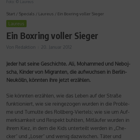
Foto: © Laureus
Start
/
Specials
/
Laureus
/
Ein Boxring voller Sieger
Laureus
Ein Boxring voller Sieger
Von
Redaktion
20. Januar 2012
Jeder hat seine Ge­schich­te. Ali, Mo­ham­med und Ne­bo­j­
scha, Kin­der von Mi­gran­ten, die auf­wuch­sen in Ber­lin-
Neu­kölln, könn­ten ihre jetzt er­zäh­len.
Sie könn­ten er­zäh­len, wie das Leben auf der Stra­ße
funk­tio­niert, wie sie rein­ge­zo­gen wur­den in die Pro­ble­
me und Tu­mul­te des Roll­berg-Vier­tels; wie sie um Auf­
merk­sam­keit und Re­spekt buhl­ten, Mit­läu­fer wur­den in
ihrem Kiez, in dem die Kids un­ter­teilt wer­den in „Che­
cker“ und „Loser“ und wenig da­zwi­schen. Täter und