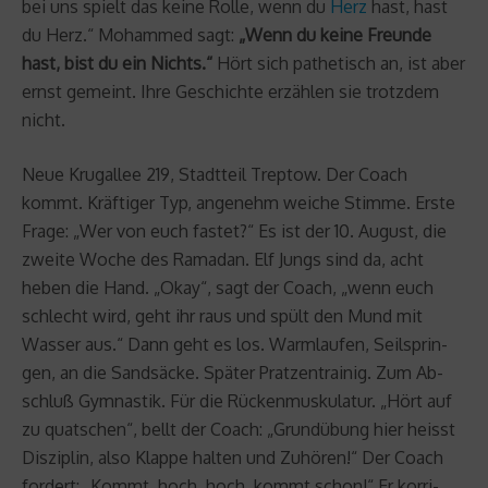
bei uns spielt das keine Rolle, wenn du
Herz
hast, hast
du Herz.“ Mo­ham­med sagt:
„Wenn du keine Freunde
hast, bist du ein Nichts.“
Hört sich pa­the­tisch an, ist aber
ernst ge­meint. Ihre Ge­schich­te er­zäh­len sie trotz­dem
nicht.
Neue Kru­gal­lee 219, Stadt­teil Trep­tow. Der Coach
kommt. Kräf­ti­ger Typ, an­ge­nehm wei­che Stim­me. Erste
Frage: „Wer von euch fas­tet?“ Es ist der 10. Au­gust, die
zwei­te Woche des Ra­ma­dan. Elf Jungs sind da, acht
heben die Hand. „Okay“, sagt der Coach, „wenn euch
schlecht wird, geht ihr raus und spült den Mund mit
Was­ser aus.“ Dann geht es los. Warm­lau­fen, Seil­sprin­
gen, an die Sand­sä­cke. Spä­ter Prat­zen­trai­nig. Zum Ab­
schluß Gym­nas­tik. Für die Rü­cken­mus­ku­la­tur. „Hört auf
zu quat­schen“, bellt der Coach: „Grund­übung hier heisst
Dis­zi­plin, also Klap­pe hal­ten und Zu­hö­ren!“ Der Coach
for­dert: „Kommt, hoch, hoch, kommt schon!“ Er kor­ri­