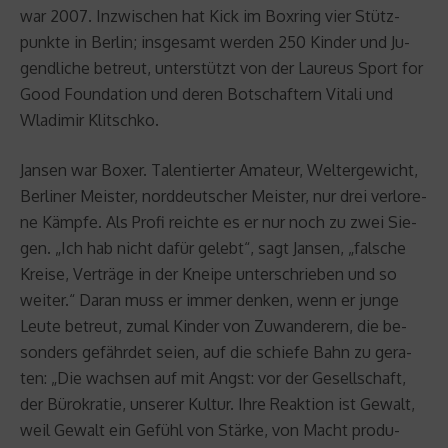
war 2007. In­zwi­schen hat Kick im Box­ring vier Stütz­
punk­te in Ber­lin; ins­ge­samt wer­den 250 Kin­der und Ju­
gend­li­che be­treut, un­ter­stützt von der Lau­reus Sport for
Good Foun­da­ti­on und deren Bot­schaf­tern Vi­ta­li und
Wla­di­mir Klitsch­ko.
Jan­sen war Boxer. Ta­len­tier­ter Ama­teur, Wel­ter­ge­wicht,
Ber­li­ner Meis­ter, nord­deut­scher Meis­ter, nur drei ver­lo­re­
ne Kämp­fe. Als Profi reich­te es er nur noch zu zwei Sie­
gen. „Ich hab nicht dafür ge­lebt“, sagt Jan­sen, „fal­sche
Krei­se, Ver­trä­ge in der Knei­pe un­ter­schrie­ben und so
wei­ter.“ Daran muss er immer den­ken, wenn er junge
Leute be­treut, zumal Kin­der von Zu­wan­de­rern, die be­
son­ders ge­fähr­det seien, auf die schie­fe Bahn zu ge­ra­
ten: „Die wach­sen auf mit Angst: vor der Ge­sell­schaft,
der Bü­ro­kra­tie, un­se­rer Kul­tur. Ihre Re­ak­ti­on ist Ge­walt,
weil Ge­walt ein Ge­fühl von Stär­ke, von Macht pro­du­