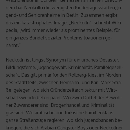
nern hat Neu­kölln die we­nigs­ten Kin­der­ta­ges­stät­ten, Ju­
gend- und Se­nio­ren­hei­me in Ber­lin. Zu­sam­men er­gibt
das ein ka­ta­stro­pha­les Image. „Neu­kölln“, schreibt Wi­ki­
pe­dia, „wird immer wie­der als pro­mi­nen­tes Bei­spiel für
ein gan­zes Bün­del so­zia­ler Pro­blem­si­tua­tio­nen ge­
nannt.“
Neu­kölln ist längst Syn­onym für ein ur­ba­nes De­sas­ter.
Bil­dungs­fer­ne. Ju­gend­ge­walt. Kri­mi­na­li­tät. Par­al­lel­ge­sell­
schaft. Das gilt pri­mär für den Roll­berg-Kiez, im Nor­den
des Stadtt­teils, zwi­schen Her­mann- und Karl-Marx-Stra­
ße, ge­le­gen, wo sich Grün­der­zeit­ar­chi­tek­tur mit Wirt­
schafts­wun­der­be­ton paart. Wo zwei Drit­tel der Be­woh­
ner Zu­wan­de­rer sind, Dro­gen­han­del und Kri­mi­na­li­tät
gras­siert. Wo ara­bi­sche und tür­ki­sche Fa­mi­li­en­klans
ganze Stra­ßen­zü­ge re­gie­ren, wo sich Ju­gend­ban­den be­
krie­gen, die sich Ara­bi­an Gangs­ter Boys oder Neu­köll­ner