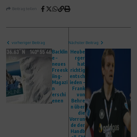
Beitrag teilen
vorheriger Beitrag
Nächster Beitrag
Backlin
Heube
e –
rger
neues
hat
Freesk
richtig
iing-
entsch
Magazi
ieden –
n
Frank
erschi
von
enen
Behre
n über
die
Vorrun
de der
Handb