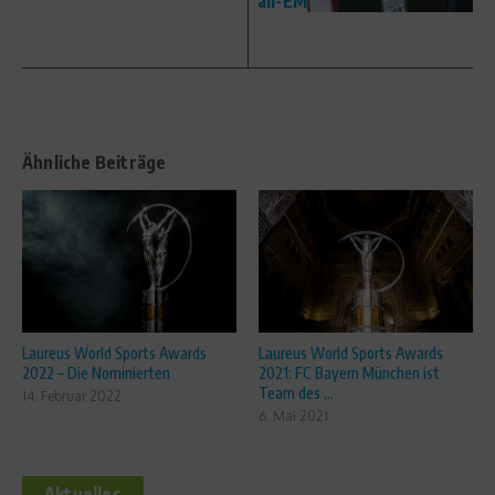
all-EM
Ähnliche Beiträge
Laureus World Sports Awards
Laureus World Sports Awards
2022 – Die Nominierten
2021: FC Bayern München ist
Team des ...
14. Februar 2022
6. Mai 2021
Aktuelles