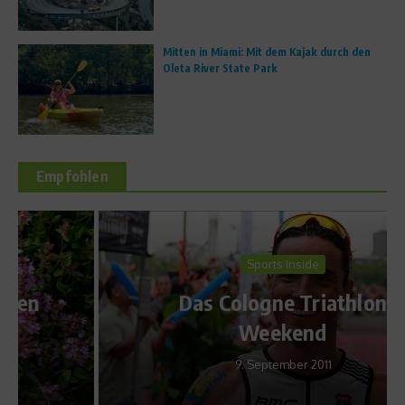
Mitten in Miami: Mit dem Kajak durch den
Oleta River State Park
Empfohlen
Sports Inside
Das Cologne Triathlon
Weekend
9. September 2011