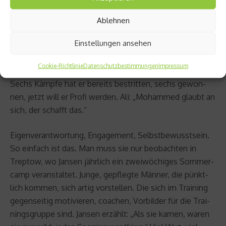
im Box­ring er­fah­ren, des­sen Stütz­punkt in der Halle der
Neu­köll­ner Sport­freun­de, Oder­stra­ße 182. Seit­her trai­
Ablehnen
nie­ren sie drei­mal pro Woche.
„Boxen“, sagt Ali, „war un­
Einstellungen ansehen
se­re Ret­tung.“
Wenn man Mo­ham­med fragt, was er
daran möge, sagt er: „Alles: den Schweiß, den Schmerz,
Cookie-Richtlinie
Datenschutzbestimmungen
Impressum
den Wett­kampf, die Siege, das Trai­ning, ein­fach alles.“
Sechs Kämp­fe hat er be­reits be­strit­ten, sechs ge­won­
nen, jetzt will er Profi wer­den. Ali: „Mo­ham­med glaubt an
sich, der schafft das.“
Ei­gen­ver­ant­wor­tung, En­ga­ge­ment, Selbst­be­wusst­sein.
So ein­fach ist das. Man muss sie nur be­ob­ach­ten in
Trep­tow, wo Jan­sen jähr­lich ein zwei­wö­chi­ges Som­mer­
camp ver­an­stal­tet. Junge, ge­pfleg­te Män­ner, die pünkt­
lich kom­men, sich artig vor­stel­len. Die sich im Trai­ning
ge­gen­sei­tig mo­ti­vie­ren, coa­chen, Vor­bil­der für die Trai­
nings­grup­pe sind. Jan­sen er­zählt: „Als sie kamen, waren