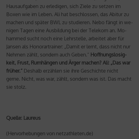
Haus­auf­ga­ben zu er­le­di­gen, sich Ziele zu set­zen im
Boxen wie im Leben. Ali hat be­schlos­sen, das Ab­itur zu
ma­chen und spä­ter BWL zu stu­die­ren. Nebo fängt in we­
ni­gen Tagen eine Aus­bil­dung bei der Te­le­kom an. Mo­
ham­med sucht noch eine Lehr­stel­le, ar­bei­tet aber für
Jan­sen als Ho­no­rar­trai­ner: „Damit er lernt, dass nicht nur
Neh­men zählt, son­dern auch Geben.“
Hoff­nungs­lo­sig­
keit, Frust, Rum­hän­gen und Ärger ma­chen? Ali: „Das war
frü­her.“
Des­halb er­zäh­len sie ihre Ge­schich­te nicht
gerne. Nicht, was war, zählt, son­dern was ist. Das macht
sie stolz.
Quelle:
Laureus
(Hervorhebungen von netzathleten.de)