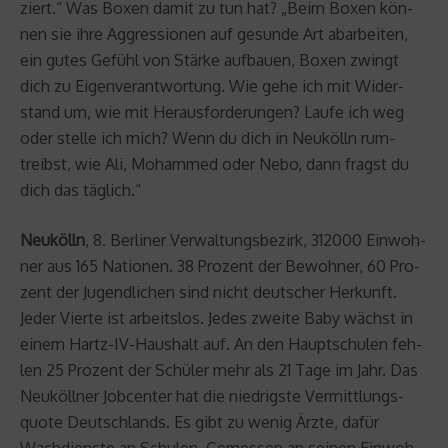
ziert.“ Was Boxen damit zu tun hat? „Beim Boxen kön­
nen sie ihre Ag­gres­sio­nen auf ge­sun­de Art ab­ar­bei­ten,
ein gutes Ge­fühl von Stär­ke auf­bau­en, Boxen zwingt
dich zu Ei­gen­ver­ant­wor­tung. Wie gehe ich mit Wi­der­
stand um, wie mit Her­aus­for­de­run­gen? Laufe ich weg
oder stel­le ich mich? Wenn du dich in Neu­kölln rum­
treibst, wie Ali, Mo­ham­med oder Nebo, dann fragst du
dich das täg­lich.“
Neu­kölln
, 8. Ber­li­ner Ver­wal­tungs­be­zirk, 312000 Ein­woh­
ner aus 165 Na­tio­nen. 38 Pro­zent der Be­woh­ner, 60 Pro­
zent der Ju­gend­li­chen sind nicht deut­scher Her­kunft.
Jeder Vier­te ist ar­beits­los. Jedes zwei­te Baby wächst in
einem Hartz-IV-Haus­halt auf. An den Haupt­schu­len feh­
len 25 Pro­zent der Schü­ler mehr als 21 Tage im Jahr. Das
Neu­köll­ner Job­cen­ter hat die nied­rigs­te Ver­mitt­lungs­
quo­te Deutsch­lands. Es gibt zu wenig Ärzte, dafür
Wach­diens­te an Schu­len. Ge­mes­sen an sei­nen Ein­woh­