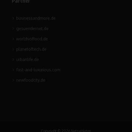
Partner
businessandmore.de
gesuendernet.de
worldsoffood.de
planetoftech.de
urbanlife.de
fast-and-luxurious.com
newfoodcity.de
Copyright © 2026 Netzathleten