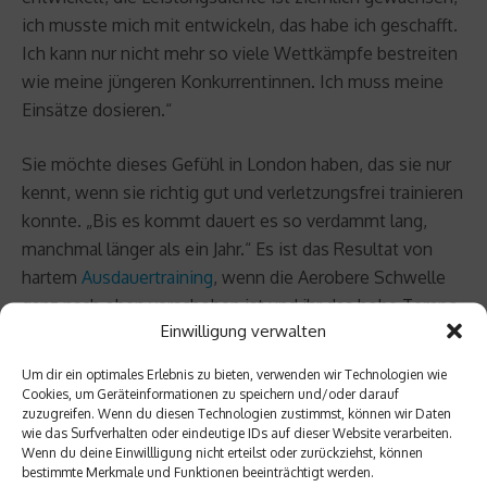
ich musste mich mit entwickeln, das habe ich geschafft.
Ich kann nur nicht mehr so viele Wettkämpfe bestreiten
wie meine jüngeren Konkurrentinnen. Ich muss meine
Einsätze dosieren.“
Sie möchte dieses Gefühl in London haben, das sie nur
kennt, wenn sie richtig gut und verletzungsfrei trainieren
konnte. „Bis es kommt dauert es so verdammt lang,
manchmal länger als ein Jahr.“ Es ist das Resultat von
hartem
Ausdauertraining
, wenn die Aerobere Schwelle
ganz nach oben verschoben ist und ihr das hohe Tempo
Einwilligung verwalten
nichts mehr ausmacht, wenn sie merkt, dass sie mit dem
Tempo spielen kann. „Ich werde bis London nicht mehr
Um dir ein optimales Erlebnis zu bieten, verwenden wir Technologien wie
viele Wettkämpfe machen, nur so viele, dass ich weiß,
Cookies, um Geräteinformationen zu speichern und/oder darauf
zuzugreifen. Wenn du diesen Technologien zustimmst, können wir Daten
ich habe den Wettkampf gut trainiert. Die Wechsel, die
wie das Surfverhalten oder eindeutige IDs auf dieser Website verarbeiten.
Härte, das Freiwasser schwimmen.“
Wenn du deine Einwillligung nicht erteilst oder zurückziehst, können
bestimmte Merkmale und Funktionen beeinträchtigt werden.