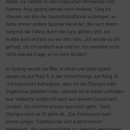
Bilder, sie zählten zu den magischen Momenten von
Sydney. Anja sprang damals nach Andreas‘ Sieg ins
Wasser, um ihm die Deutschlandfahne zu bringen, er
hatte immer andere Sportler beneidet, die nach ihrem
Sieg mit der Fahne durch die Fans glitten. Und, sie
wollte auch einfach nur bei Ihm sein. „Ich wurde so oft
gefragt, ob ich neidisch war und bin. Ich verstehe noch
nicht mal die Frage, er ist mein Bruder!“
In Sydney wurde sie 18te, in Athen vier Jahre später
landet sie auf Platz 11, in der Hitze Pekings auf Rang 33.
„Ich kann nicht behaupten, dass ich bei Olympia tolle
Ergebnisse geliefert habe, obwohl ich in Athen zufrieden
war. Vielleicht wollte ich auch aus diesem Grund nach
London. Ich möchte wissen was noch geht.“ Nach
Olympia wird sie 37 Jahre alt. „Die Konkurrenz wird
immer jünger, Triathlon hat sich zuletzt enorm
entwickelt, die Leistungsdichte ist ziemlich gewachsen,