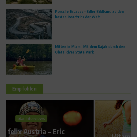
Porsche Escapes – Edler Bildband zu den
besten Roadtrips der Welt
Mitten in Miami: Mit dem Kajak durch den
Oleta River State Park
Empfohlen
Fit und schlank
Vitamin D stärkt die Muskeln