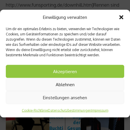
http://www.funsporting.de/downhill.htm]Rennen sind
immer nur diejenigen Fahrer berechtigt, die zur richtigen
Einwilligung verwalten
Zeit am richtigen Ort sind, sowie alle Fahrer, die bereits
an einem Rennen der Serie teilgenommen haben.
Um dir ein optimales Erlebnis zu bieten, verwenden wir Technologien wie
Cookies, um Geräteinformationen zu speichern und/oder darauf
zuzugreifen. Wenn du diesen Technologien zustimmst, können wir Daten
Beitrag teilen
wie das Surfverhalten oder eindeutige IDs auf dieser Website verarbeiten.
Wenn du deine Einwillligung nicht erteilst oder zurückziehst, können
bestimmte Merkmale und Funktionen beeinträchtigt werden.
Akzeptieren
vorheriger Beitrag
Nächster Beitrag
Triathl
Philipp
Ablehnen
on für
Lahm
Einstei
im
Einstellungen ansehen
ger –
Intervi
Der
ew –
netzat
Verleih
Cookie-Richtlinie
Datenschutzbestimmungen
Impressum
hleten
ung
-
der
Buchti
Gesun