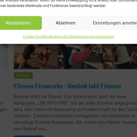
nen bestimmte Merkmale und Funktionen beeinträchtigt werden.
Akzeptieren
Ablehnen
Einstellungen anseh
Cookie-Richtlinie
Datenschutzbestimmungen
Impressum
Reebok
Fitness Fireworks – Reebok lebt Fitness
Reebok steht für Fitness. Das untermauert auch die neue
nd
Kampagne „LIVE WITH FIRE“, mit der jeder Einzelne angesproc
igen
wird, sein Leben mit Bewegung und Leidenschaft für den Spor
meistern. Zahlreiche Initiativen ermöglichen das Eintauchen in 
vielseitige Reebok Fitnesswelt. Wir stellen das Fitness-Feuerw
von Reebok vor....