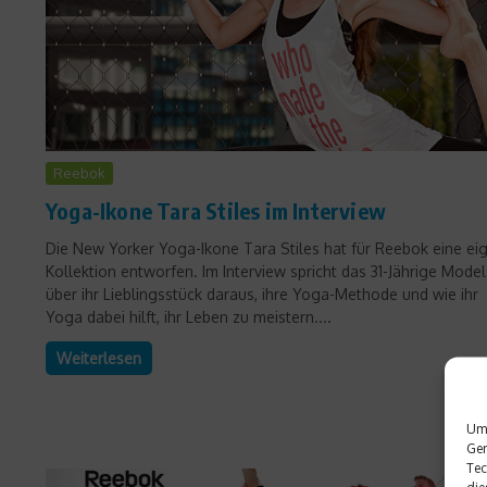
Reebok
Yoga-Ikone Tara Stiles im Interview
Die New Yorker Yoga-Ikone Tara Stiles hat für Reebok eine ei
Kollektion entworfen. Im Interview spricht das 31-Jährige Model
über ihr Lieblingsstück daraus, ihre Yoga-Methode und wie ihr
Yoga dabei hilft, ihr Leben zu meistern....
Weiterlesen
Um 
Ger
Tec
die