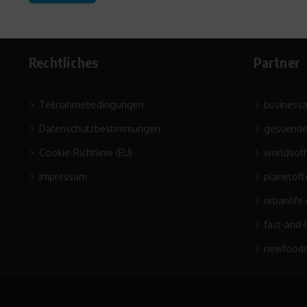
Rechtliches
Partner
Teilnahmebedingungen
business
Datenschutzbestimmungen
gesuende
Cookie-Richtlinie (EU)
worldsof
Impressum
planetoft
urbanlife
fast-and-
newfoodc