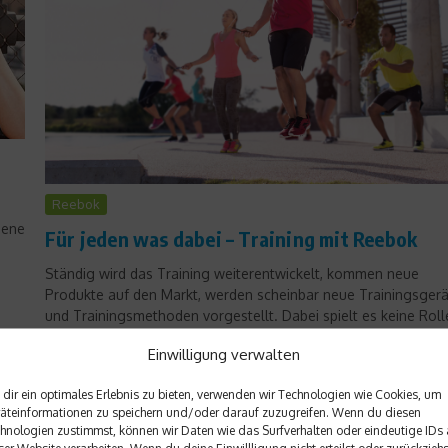
Reebok
gene
Für jeden was dabei – Training mit Reebok
Ständig wird das Training weiterentwickelt, kommen neue
Produkte auf den Markt, werden scheinbar neue Trainingsger
und Trainingsmethoden vorgestellt. Dabei spielt es keine Roll
ob im Studio oder an der freien Luft trainiert wird. Doch eines g
Einwilligung verwalten
Egal wo man trainiert, die Ausrüstung muss passen....
dir ein optimales Erlebnis zu bieten, verwenden wir Technologien wie Cookies, um
Weiterlesen
äteinformationen zu speichern und/oder darauf zuzugreifen. Wenn du diesen
hnologien zustimmst, können wir Daten wie das Surfverhalten oder eindeutige IDs 
ser Website verarbeiten. Wenn du deine Einwillligung nicht erteilst oder zurückziehs