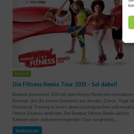
kön
Reebok
Die Fitness Remix Tour 2013 – Sei dabei!
Reebok präsentiert 2013 mit dem Fitness Remix ein innovatives
Konzept, das die besten Elemente aus Aerobic, Dance, Yoga u
Functional Training in einem abwechslungsreichen und neuart
Fitness-Erlebnis verbindet. Der Reebok Fitness Remix wird im
Rahmen einer aufsehenerregenden Tour vorgestellt....
Weiterlesen