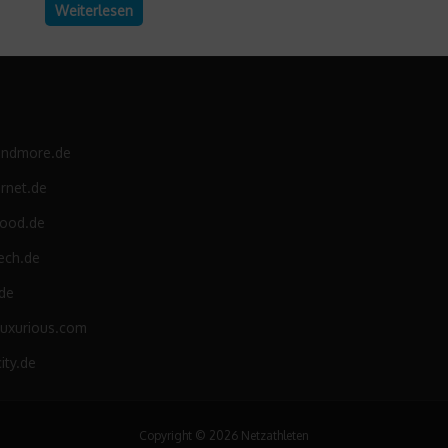
Weiterlesen
andmore.de
rnet.de
food.de
ech.de
.de
luxurious.com
ity.de
Copyright © 2026 Netzathleten