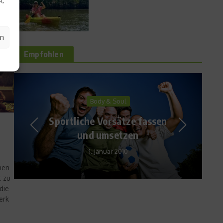
en
Empfohlen
Body & Soul
Sportliche Vorsätze fassen
und umsetzen
1. Januar 2010
hen
t zu
die
erk