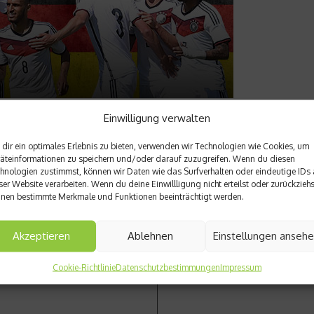
Einwilligung verwalten
dir ein optimales Erlebnis zu bieten, verwenden wir Technologien wie Cookies, um
äteinformationen zu speichern und/oder darauf zuzugreifen. Wenn du diesen
hnologien zustimmst, können wir Daten wie das Surfverhalten oder eindeutige IDs 
ser Website verarbeiten. Wenn du deine Einwillligung nicht erteilst oder zurückziehs
nen bestimmte Merkmale und Funktionen beeinträchtigt werden.
Nächster Beitrag
cling Weltcup
Rekordprämie bei Schwimm-
Akzeptieren
Ablehnen
Einstellungen anseh
Cookie-Richtlinie
Datenschutzbestimmungen
Impressum