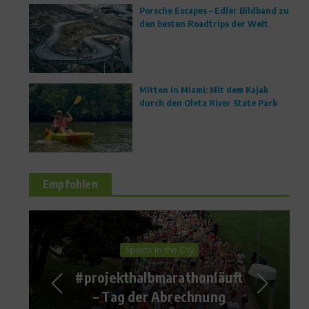
Porsche Escapes – Edler Bildband zu
den besten Roadtrips der Welt
Mitten in Miami: Mit dem Kajak
durch den Oleta River State Park
Empfohlen
News
Wimbledon: Aus für
Kohlschreiber und Beck,
Friedsam siegt