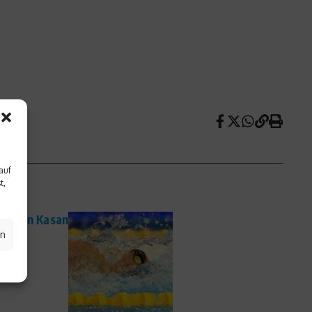
auf
t,
WM in Kasan
en