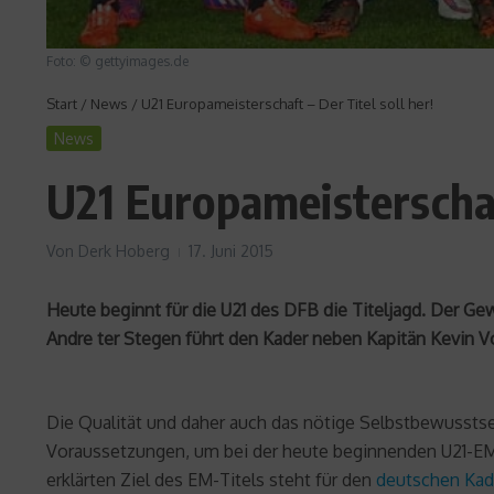
Foto: © gettyimages.de
Start
/
News
/
U21 Europameisterschaft – Der Titel soll her!
News
U21 Europameisterschaft
Von
Derk Hoberg
17. Juni 2015
Heute beginnt für die U21 des DFB die Titeljagd. Der G
Andre ter Stegen führt den Kader neben Kapitän Kevin Vo
Die Qualität und daher auch das nötige Selbstbewussts
Voraussetzungen, um bei der heute beginnenden U21-E
erklärten Ziel des EM-Titels steht für den
deutschen Kad