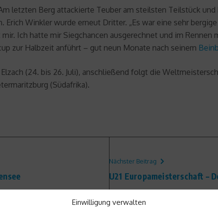
m letzten Berg attackierte Teuber am steilsten Teilstück un
Erich Winkler wurde erneut Dritter. „Es war eine sehr bergi
gt mir. Ich hatte mir Siegchancen ausgerechnet und im Rennen 
cup zur Halbzeit anführt – gut neun Monate nach seinem
Bein
ach (24. bis 26. Juli), anschließend folgt die Weltmeisterschaf
etermaritzburg (Südafrika).
Nächster Beitrag
hensee
U21 Europameisterschaft – Der
Einwilligung verwalten