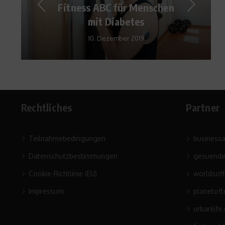
Kampfrichter, Fotograf und
VfB Oldisleben
2. Dezember 2013
Rechtliches
Partner
Teilnahmebedingungen
business
Datenschutzbestimmungen
gesuende
Cookie-Richtlinie (EU)
worldsof
Impressum
planetoft
urbanlife