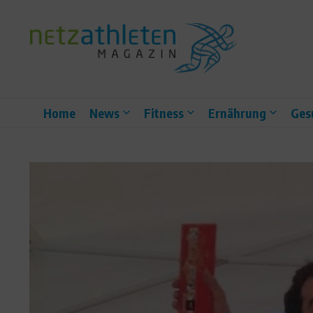
Zum Inhalt springen
Home
News
Fitness
Ernährung
Ges