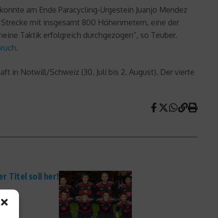
d konnte am Ende Paracycling-Urgestein Juanjo Mendez
ge Strecke mit insgesamt 800 Höhenmetern, eine der
meine Taktik erfolgreich durchgezogen“, so Teuber.
bruch
.
t in Notwill/Schweiz (30. Juli bis 2. August). Der vierte
 Titel soll her!