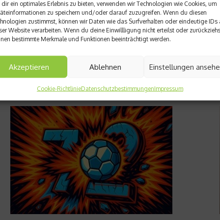
dir ein optimales Erlebnis zu bieten, verwenden wir Technologien wie Cookies, um
äteinformationen zu speichern und/oder darauf zuzugreifen. Wenn du diesen
hnologien zustimmst, können wir Daten wie das Surfverhalten oder eindeutige IDs 
ser Website verarbeiten. Wenn du deine Einwillligung nicht erteilst oder zurückziehs
nen bestimmte Merkmale und Funktionen beeinträchtigt werden.
Akzeptieren
Ablehnen
Einstellungen anseh
Cookie-Richtlinie
Datenschutzbestimmungen
Impressum