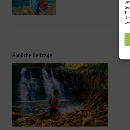
Um 
Ger
Tec
die
kön
Ähnliche Beiträge