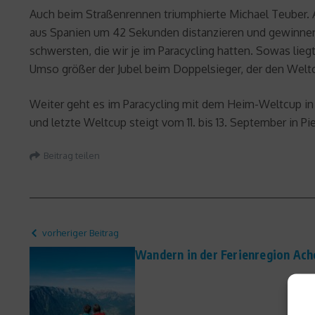
Auch beim Straßenrennen triumphierte Michael Teuber. A
aus Spanien um 42 Sekunden distanzieren und gewinnen. 
schwersten, die wir je im Paracycling hatten. Sowas lie
Umso größer der Jubel beim Doppelsieger, der den Welt
Weiter geht es im Paracycling mit dem Heim-Weltcup in Elz
und letzte Weltcup steigt vom 11. bis 13. September in Pi
Beitrag teilen
vorheriger Beitrag
Wandern in der Ferienregion Ac