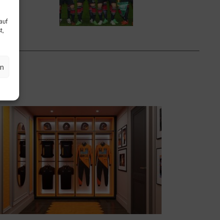
auf
t,
en