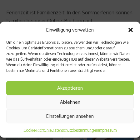
Ferienzeit ist Familienzeit: In den Sommerferien können
Familien bei einer Online-Buchung auf
fussballmuseum.de 20 Prozent sparen. Dabei profitieren
Einwilligung verwalten
sie zudem von der kostenlosen An- und Abreise mit dem
Um dir ein optimales Erlebnis zu bieten, verwenden wir Technologien wie
ÖPNV aus dem gesamten Gebiet des
Cookies, um Geräteinformationen zu speichern und/oder darauf
Verkehrsverbundes Rhein-Ruhr (VRR).
zuzugreifen. Wenn du diesen Technologien zustimmst, können wir Daten
wie das Surfverhalten oder eindeutige IDs auf dieser Website verarbeiten.
Wenn du deine Einwillligung nicht erteilst oder zurückziehst, können
Alle Infos zum Ferienspaß im Deutschen
bestimmte Merkmale und Funktionen beeinträchtigt werden.
Fußballmuseum finden Sie unter
fussballmuseum.de
.
Akzeptieren
Beitrag teilen
Ablehnen
Einstellungen ansehen
vorheriger Beitrag
Nächster Beitrag
Cookie-Richtlinie
Datenschutzbestimmungen
Impressum
X Alps
Tipps