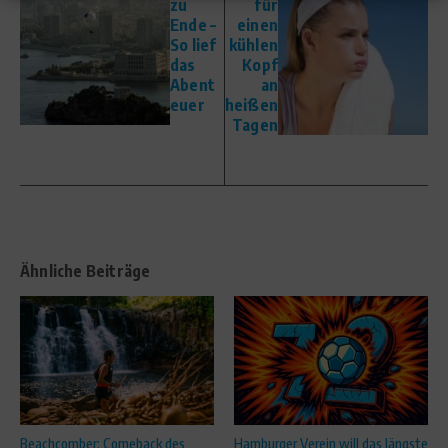
zu
für
Ende –
einen
So lief
kühlen
das
Kopf
Abent
an
euer
heißen
Tagen
Ähnliche Beiträge
Beachcomber: Comeback des
Hamburger Verein will das längste