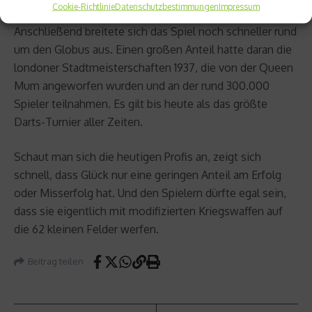
Cookie-Richtlinie
Datenschutzbestimmungen
Impressum
Anschließend breitete sich das Spiel noch schneller rund
um den Globus aus. Einen großen Anteil hatte daran die
londoner Stadtmeisterschaften 1937, die von der Queen
Mum angeworfen wurden und an der rund 300.000
Spieler teilnahmen. Es gilt bis heute als das größte
Darts-Turnier aller Zeiten.
Schaut man sich die heutigen Profis an, zeigt sich
schnell, dass Glück nur eine geringen Anteil am Erfolg
oder Misserfolg hat. Und den Spielern dürfte egal sein,
dass sie eigentlich mit modifizierten Kriegswaffen auf
die 62 kleinen Felder werfen.
Beitrag teilen