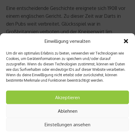
Eine entscheidende Geschichte ereignete sich 1908 vor
einem englischen Gericht. Zu dieser Zeit war Darts in
den Pubs weit verbreitet. Glücksspiel war in
Großbritannien verboten und der Kneipenwirt Jim
Garside stand vor Gericht, weil er auf eine Partie Darts
Einwilligung verwalten
gewettet hatte. Um zu zeigen, dass es sich beim Darts
Um dir ein optimales Erlebnis zu bieten, verwenden wir Technologien wie
nicht um ein Glücksspiel handelte, wobei im Normalfall
Cookies, um Geräteinformationen zu speichern und/oder darauf
bei den Kneipenspielern immer eine Portion Glück dazu
zuzugreifen. Wenn du diesen Technologien zustimmst, können wir Daten
wie das Surfverhalten oder eindeutige IDs auf dieser Website verarbeiten.
gehört, bestellte er einen der besten Darts-Spieler
Wenn du deine Einwillligung nicht erteilst oder zurückziehst, können
dieser Zeit, William „Bigfoot“ Anakin, als Zeuge vor
bestimmte Merkmale und Funktionen beeinträchtigt werden.
Gericht. Bigfoot sollte auf eine Dartscheibe werfen und
traf dreimal die zwanzig. Daraufhin sollte ein
Akzeptieren
Gerichtsdiener werfen, der allerdings nur mit einem Pfeil
die Scheibe traf. Woraufhin Anakin sein Können unter
Ablehnen
Beweis stellte und dreimal die dreifache zwanzig warf.
Einstellungen ansehen
Das überzeugte die Richter, die daraufhin Darts zum
Geschicklichkeitsspiel erklärten.