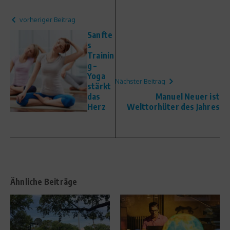
vorheriger Beitrag
Sanfte
s
Trainin
g –
Yoga
Nächster Beitrag
stärkt
das
Manuel Neuer ist
Herz
Welttorhüter des Jahres
Ähnliche Beiträge