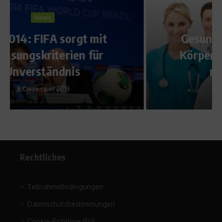
Ratgeber Gesundheit
Gesunde Zähne, gesunder
Körper – So werden Zähne
richtig geputzt
28. September 2010
Rechtliches
Teilnahmebedingungen
Datenschutzbestimmungen
Cookie-Richtlinie (EU)