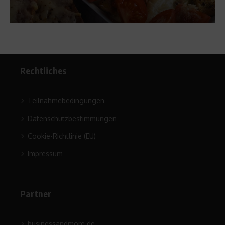
Rechtliches
Teilnahmebedingungen
Datenschutzbestimmungen
Cookie-Richtlinie (EU)
Impressum
Partner
businessandmore.de