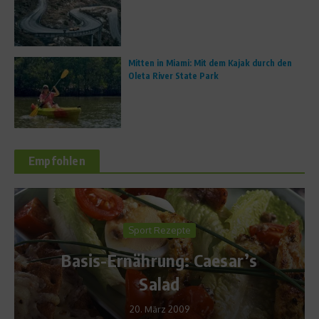
Mitten in Miami: Mit dem Kajak durch den
Oleta River State Park
Empfohlen
t Rezepte
Fit und sch
rung: Caesar’s
Fit in den 
alad
Trainingspla
März 2009
15. Mai 2