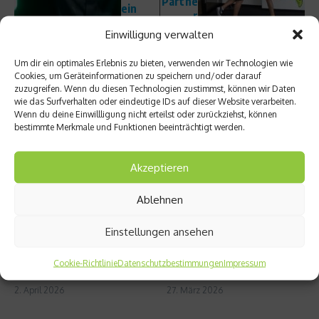
Partne
ein
r
Beruf“
Einwilligung verwalten
Um dir ein optimales Erlebnis zu bieten, verwenden wir Technologien wie
Cookies, um Geräteinformationen zu speichern und/oder darauf
zuzugreifen. Wenn du diesen Technologien zustimmst, können wir Daten
wie das Surfverhalten oder eindeutige IDs auf dieser Website verarbeiten.
Wenn du deine Einwillligung nicht erteilst oder zurückziehst, können
Ähnliche Beiträge
bestimmte Merkmale und Funktionen beeinträchtigt werden.
Akzeptieren
Ablehnen
Einstellungen ansehen
Beachcomber: Comeback des
Hamburger Verein will das längste
Trailrunning-Events im Indischen
Handballspiel der Welt austrage
Cookie-Richtlinie
Datenschutzbestimmungen
Impressum
Ozean
...
2. April 2026
27. März 2026