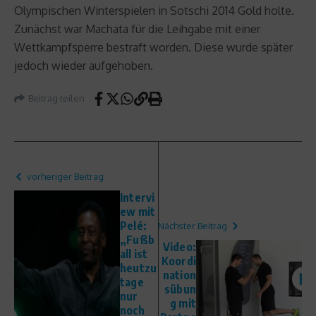
Olympischen Winterspielen in Sotschi 2014 Gold holte.
Zunächst war Machata für die Leihgabe mit einer
Wettkampfsperre bestraft worden. Diese wurde später
jedoch wieder aufgehoben.
Beitrag teilen
vorheriger Beitrag
Intervi
ew mit
Pelé:
Nächster Beitrag
„Fußb
Video:
all ist
Koordi
heutzu
nation
tage
sübun
nur
g mit
noch