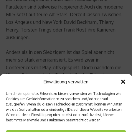
Parallelen sind teilweise frappierend: Auch die moderne
MLS setzt auf teure Alt-Stars. Derzeit lassen zwischen
Los Angeles und New York David Beckham, Thierry
Henry, Torsten Frings oder Frank Rost ihre Karrieren
ausklingen.
Anders als in den Siebzigern ist das Spiel aber nicht
mehr so stark amerikanisiert. Es wird zwar in
Conferences mit Play-offs gespielt. Doch nachdem die
Uhr zunächst wie beim Basketball oder Eishockey
Einwilligung verwalten
herunterlief und bei Unterbrechungen angehalten wurde,
ist die Spieldauer mittlerweile dem FIFA-Standard
Um dir ein optimales Erlebnis zu bieten, verwenden wir Technologien wie
angepasst. Gleiches gilt für die Abseitsregel. Der größte
Cookies, um Geräteinformationen zu speichern und/oder darauf
zuzugreifen. Wenn du diesen Technologien zustimmst, können wir Daten
Unterschied zu den anderen Ligen besteht darin, dass es
wie das Surfverhalten oder eindeutige IDs auf dieser Website verarbeiten.
in der MLS weder Auf- noch Absteiger gibt.
Wenn du deine Einwillligung nicht erteilst oder zurückziehst, können
bestimmte Merkmale und Funktionen beeinträchtigt werden.
Komplizierter ist es in der Remis-Frage. In den