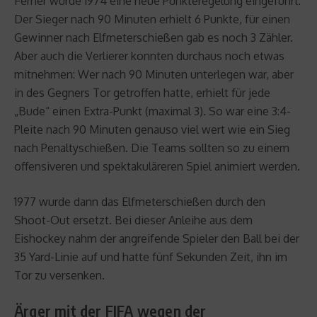
Ferner wurde 1974 eine neue Punkteregelung eingeführt:
Der Sieger nach 90 Minuten erhielt 6 Punkte, für einen
Gewinner nach Elfmeterschießen gab es noch 3 Zähler.
Aber auch die Verlierer konnten durchaus noch etwas
mitnehmen: Wer nach 90 Minuten unterlegen war, aber
in des Gegners Tor getroffen hatte, erhielt für jede
„Bude“ einen Extra-Punkt (maximal 3). So war eine 3:4-
Pleite nach 90 Minuten genauso viel wert wie ein Sieg
nach Penaltyschießen. Die Teams sollten so zu einem
offensiveren und spektakuläreren Spiel animiert werden.
1977 wurde dann das Elfmeterschießen durch den
Shoot-Out ersetzt. Bei dieser Anleihe aus dem
Eishockey nahm der angreifende Spieler den Ball bei der
35 Yard-Linie auf und hatte fünf Sekunden Zeit, ihn im
Tor zu versenken.
Ärger mit der FIFA wegen der