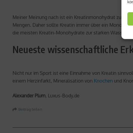
kön
Meiner Meinung nach ist ein Kreatinmonohydrat zu empfe
Mengen. Daher sollte Kreatin immer über ein Monohydra
die meisten Kreatin-Monohydrate zur starken Wasserein
Neueste wissenschaftliche Er
Nicht nur im Sport ist eine Einnahme von Kreatin sinn
einem Herzinfarkt, Mineralisation von
Knochen
und Knor
Alexander Plum
, Luxus-Body.de
Beitrag teilen