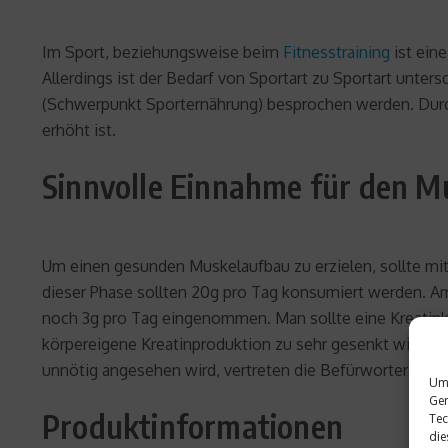
Im Sport, beziehungsweise beim
Fitnesstraining
ist ein
Allerdings ist der Bedarf von Sportart zu Sportart unte
(Schwerpunkt Sporternährung) besprochen werden. Durc
erhöht ist.
Sinnvolle Einnahme für den 
Um einen gesunden Muskelaufbau zu erzielen, sollte mi
dieser Phase sollten 20g pro Tag konsumiert werden. A
noch 3g pro Tag eingenommen. Man sollte eine Kreatinkur
körpereigene Kreatinproduktion zu sehr gesenkt wird. Ü
unnötig angesehen wird, vertreten die Befürworter die M
Um 
Ger
Produktinformationen
Tec
die