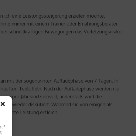
nn ich eine Leistungssteigerung erzielen möchte.
innahme immer mit einem Trainer oder Ernährungsberater
 bei schnellkräftigen Bewegungen das Verletzungsrisiko
man mit der sogenannten Aufladephase von 7 Tagen. In
ehäuften Teelöffeln. Nach der Aufladephase werden nur
en pro Jahr sind sinnvoll, andernfalls wird die
mer wieder diskutiert. Während sie von einigen als
wünschte Leistung erzielen.
auf
t,