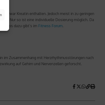
lge zwar Kreatin enthalten. Jedoch meist in zu geringen
en
n. Nur so ist eine individuelle Dosierung möglich. Da
. Tipps dazu gibt’s im
Fitness Forum
.
reatin im Zusammenhang mit Herzrhythmusstörungen nach
wirkung auf Gehirn und Nervenzellen geforscht.