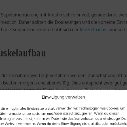
e Supplementierung mit Kreatin sehr sinnvoll; gerade dann, we
rschiedlich. Daher sollten die Dosierungen und die korrekte E
h die Kreatineinnahme erhöht sich der
Muskeltonus
, wodurch
Muskelaufbau
t der Einnahme wie folgt verfahren werden: Zunächst begintt 
m Besten morgens und abends 10g. Dies entspricht zwei gut g
 niemals länger als 12 Wochen machen. Zwei bis vier Kreatinkur
Einwilligung verwalten
ber die Bedeutung und Notwendigkeit der Aufladephase wird im
einung, es lasse sich mit einer Aufladephase schneller die ge
dir ein optimales Erlebnis zu bieten, verwenden wir Technologien wie Cookies, um
äteinformationen zu speichern und/oder darauf zuzugreifen. Wenn du diesen
hnologien zustimmst, können wir Daten wie das Surfverhalten oder eindeutige IDs 
ser Website verarbeiten. Wenn du deine Einwillligung nicht erteilst oder zurückziehs