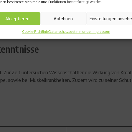
nen bestimmte Merkmale und Funktionen beeinträchtigt werden.
hlen. In vielen Nahrungsergänzungen ist dem Hersteller zu Fo
Akzeptieren
Ablehnen
Einstellungen anseh
t separat zu anderen Nahrungsergänzungen eingenommen werde
Cookie-Richtlinie
Datenschutzbestimmungen
Impressum
lagerung neigen, kann man andere Arten von Kreatinen nehmen
kenntnisse
voll. Zur Zeit untersuchen Wissenschaftler die Wirkung von K
pel sowie bei Muskelkrankheiten. Zudem wird zu seiner Schutz