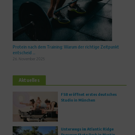
Protein nach dem Training: Warum der richtige Zeitpunkt
entscheid ...
26. November 2025
Aktuelles
FS8 eröffnet erstes deutsches
Studio in München
Unterwegs im Atlantic Ridge
Preserve State Park in Martin