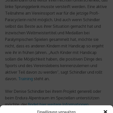
linke Sprunggelenk musste versteift werden. Eine aktive
Teilnahme am Vereinssport war für die jetzige Profi-
Paracyclerin nicht möglich. Und auch wenn Schindler
selbst das Beste aus ihrer Situation gemacht hat und
inzwischen Weltmeistertitel und Medaillen bei
Paralympischen Spielen gesammelt hat, möchte sie
nicht, dass es anderen Kindern mit Handicap so ergeht
wie ihr in frühen Jahren. „Auch Kinder mit Handicap
sollen die Möglichkeit haben, die positiven Dinge des
Sports und des Vereinslebens kennenzulernen und
aktiver Teil davon zu werden“, sagt Schindler und rollt
davon.
Training
steht an.
Wer Denise Schindler bei ihrem Projekt generell oder
beim Endura Alpentraum im Speziellen unterstützen
möchte, der
findet hier weitere Informationen
.
Einwilligung verwalten