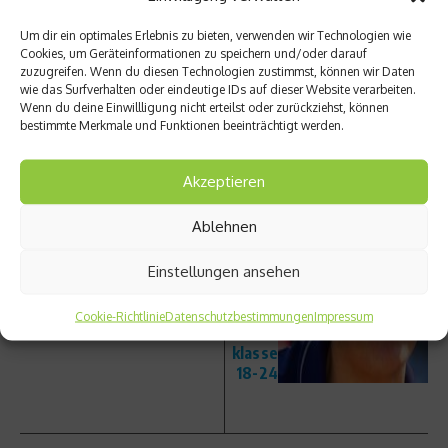
Beitrag teilen
Um dir ein optimales Erlebnis zu bieten, verwenden wir Technologien wie
Cookies, um Geräteinformationen zu speichern und/oder darauf
zuzugreifen. Wenn du diesen Technologien zustimmst, können wir Daten
wie das Surfverhalten oder eindeutige IDs auf dieser Website verarbeiten.
Wenn du deine Einwillligung nicht erteilst oder zurückziehst, können
vorheriger Beitrag
Nächster Beitrag
bestimmte Merkmale und Funktionen beeinträchtigt werden.
Der
Julian
Deutsc
Beuch
Akzeptieren
hlanda
ert
chter
gewin
Ablehnen
steht
nt
im
Ironma
Einstellungen ansehen
Finale
n 70.3
WM in
der
Cookie-Richtlinie
Datenschutzbestimmungen
Impressum
Alters
klasse
18-24