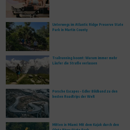
Unterwegs im Atlantic Ridge Preserve State
Park in Martin County
Trailrunning boomt: Warum immer mehr
Läufer die Straße verlassen
Porsche Escapes – Edler Bildband zu den
besten Roadtrips der Welt
Mitten in Miami: Mit dem Kajak durch den
Oleta River State Park