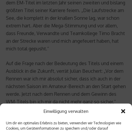
dem EM-Titel im letzten Jahr seinen zweiten und bislang
größten Titel seiner Karriere feiern. „Die Laufstrecke am
See, die komplett in der knallen Sonne lag, war schon
extrem hart. Aber die Mega-Stimmung und vor allem,
dass Freunde, Verwandte und Teamkollege Timo Bracht
an der Strecke waren und mich angefeuert haben, hat
mich total gepusht.“
Auf die Frage nach der Bedeutung des Titels und einem
Ausblick in die Zukunft, verrät Julian Beuchert: „Vor dem
Rennen war ich mir absolut sicher, dass ich auch in der
nächsten Saison im Amateur-Bereich an den Start gehen
werde. Jetzt nach dem Rennen und dem Gewinn des
WM-Titels bin ich mir da nicht mehr ganz so sicher.“
Einwilligung verwalten
Beitrag teilen
Um dir ein optimales Erlebnis zu bieten, verwenden wir Technologien wie
Cookies, um Geräteinformationen zu speichern und/oder darauf