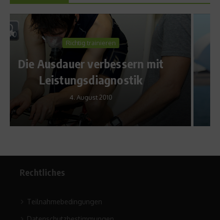
Richtig trainieren
t
Lindenstraßen-Star finisht
Triathlon in Sydney
13. April 2011
Rechtliches
Teilnahmebedingungen
Datenschutzbestimmungen