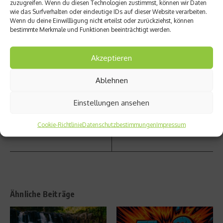
zuzugreifen. Wenn du diesen Technologien zustimmst, können wir Daten
wie das Surfverhalten oder eindeutige IDs auf dieser Website verarbeiten.
Wenn du deine Einwillligung nicht erteilst oder zurückziehst, können
vorheriger Beitrag
bestimmte Merkmale und Funktionen beeinträchtigt werden.
EISs
Nächster Beitrag
auf
10
Akzeptieren
Rädern
Fragen
radelt
an Lisa
Ablehnen
wieder
Hahne
für
r
den
Einstellungen ansehen
guten
Zweck
Cookie-Richtlinie
Datenschutzbestimmungen
Impressum
Ähnliche Beiträge