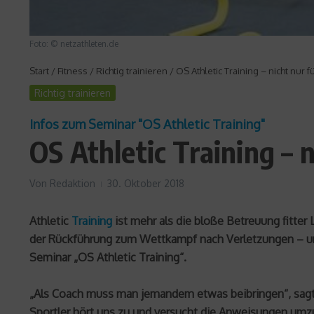
Foto: © netzathleten.de
Start
/
Fitness
/
Richtig trainieren
/
OS Athletic Training – nicht nur 
Richtig trainieren
Infos zum Seminar "OS Athletic Training"
OS Athletic Training – 
Von
Redaktion
30. Oktober 2018
Athletic
Training
ist mehr als die bloße Betreuung fitte
der Rückführung zum Wettkampf nach Verletzungen – und
Seminar „OS Athletic Training“.
„Als Coach muss man jemandem etwas beibringen“, sagt O
Sportler hört uns zu und versucht die Anweisungen umzu