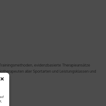
d Trainingsmethoden, evidenzbasierte Therapieansätze
iotherapeuten aller Sportarten und Leistungsklassen und
auf
t,