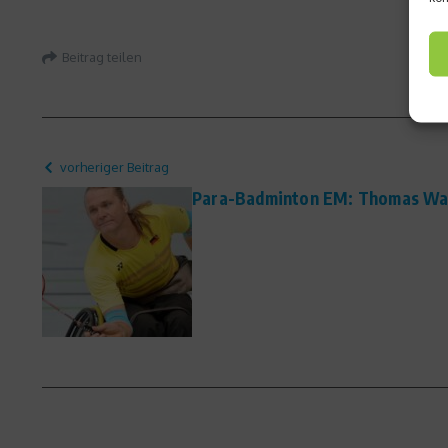
Beitrag teilen
vorheriger Beitrag
Para-Badminton EM: Thomas Wan