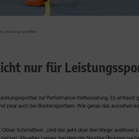
für Leistungssportler
nicht nur für Leistungsspo
r Leistungssportler zur Performance-Verbesserung. Es umfasst
 zwar auch bei Breitensportlern. Wie genau das aussehen kan
liver Schmidtlein. „Und das geht über drei Wege: auditives Le
setzen; Visuelles Lernen, bei dem der Sportler Übungen nachah