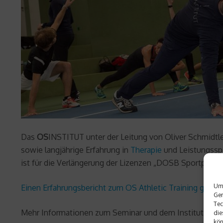
Das
OS
INSTITUT unter der Leitung von Oliver Schmidtl
sowie langjährige Erfahrung in
Therapie
und Leistungsspo
ist für die Verlängerung der Lizenzen „DOSB Sportphysi
Um 
Einen Erfahrungsbericht zum OS Athletic Training gibt es
Ger
Tec
Mehr Informationen zum Seminar und dem Institut selbst
die
kön