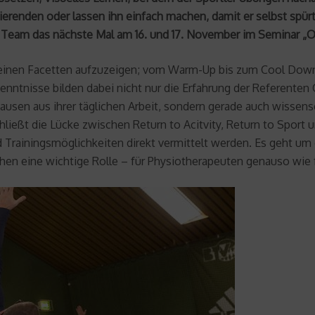
inierenden oder lassen ihn einfach machen, damit er selbst spü
 Team das nächste Mal am 16. und 17. November im Seminar „OS
 seinen Facetten aufzuzeigen; vom Warm-Up bis zum Cool Down,
rkenntnisse bilden dabei nicht nur die Erfahrung der Referente
sen aus ihrer täglichen Arbeit, sondern gerade auch wissensc
hließt die Lücke zwischen Return to Acitvity, Return to Sport
d Trainingsmöglichkeiten direkt vermittelt werden. Es geht um 
n eine wichtige Rolle – für Physiotherapeuten genauso wie f