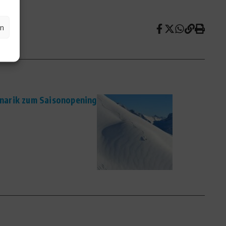
en
linarik zum Saisonopening